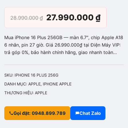
Giá
Giá
27.990.000
₫
28.990.000
₫
gốc
hiện
Mua iPhone 16 Plus 256GB — màn 6.7″, chip Apple A18
là:
tại
6 nhân, pin 27 giờ. Giá 26.990.000₫ tại Điện Máy VIP:
trả góp 0%, bảo hành chính hãng, giao nhanh toàn…
28.990.000 ₫.
là:
27.990
SKU:
IPHONE 16 PLUS 256G
DANH MỤC:
APPLE
,
IPHONE APPLE
THƯƠNG HIỆU:
APPLE
Gọi đặt: 0948.899.789
Chat Zalo