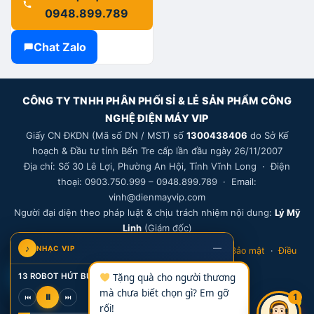
0948.899.789
47.990.000 ₫.
là:
44.990.000 ₫.
Chat Zalo
CÔNG TY TNHH PHÂN PHỐI SỈ & LẺ SẢN PHẨM CÔNG
NGHỆ ĐIỆN MÁY VIP
Giấy CN ĐKDN (Mã số DN / MST) số
1300438406
do Sở Kế
hoạch & Đầu tư tỉnh Bến Tre cấp lần đầu ngày 26/11/2007
Địa chỉ: Số 30 Lê Lợi, Phường An Hội, Tỉnh Vĩnh Long · Điện
thoại: 0903.750.999 – 0948.899.789 · Email:
vinh@dienmayvip.com
Người đại diện theo pháp luật & chịu trách nhiệm nội dung:
Lý Mỹ
Linh
(Giám đốc)
—
♪
NHẠC VIP
Bảo hành
·
Đổi trả
·
Vận chuyển
·
Thanh toán
·
Bảo mật
·
Điều
khoản
·
Khiếu nại
·
Thông tin DN
V
13 ROBOT HÚT BỤI TRẢ GÓP GIÚP VỢ (bản 3)
Tặng quà cho người thương
mà chưa biết chọn gì? Em gỡ
1
⏸
⏮
⏭
1
rối!