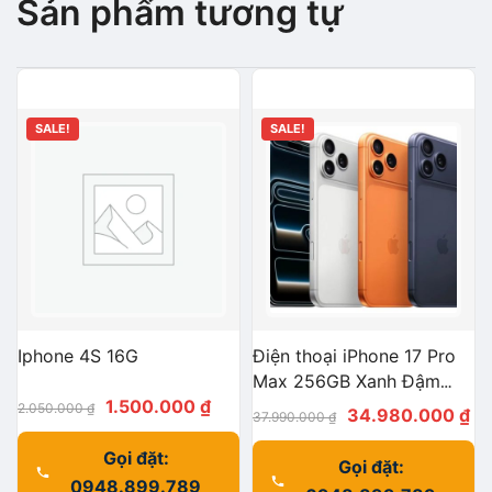
Sản phẩm tương tự
SALE!
SALE!
Iphone 4S 16G
Điện thoại iPhone 17 Pro
Max 256GB Xanh Đậm
Giá
Giá
1.500.000
₫
(Deep Blue) – A3526-VIE
2.050.000
₫
Giá
Gi
34.980.000
₫
37.990.000
₫
– MFYP4ZP/A 12GB – BH
gốc
hiện
gốc
hi
12 tháng
Gọi đặt:
là:
tại
Gọi đặt:
là:
tại
0948.899.789
2.050.000 ₫.
là: