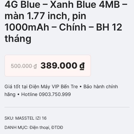
4G Blue – Xanh Blue 4MB –
màn 1.77 inch, pin
1000mAh – Chính – BH 12
tháng
Giá
Giá
389.000
₫
500.000
₫
gốc
hiện
Giá tốt tại Điện Máy VIP Bến Tre • Bảo hành chính
là:
tại
hãng • Hotline 0903.750.999
500.000 ₫.
là:
SKU:
MASSTEL IZI 16
389.000 ₫.
DANH MỤC:
Điện thoại
,
ĐTDĐ