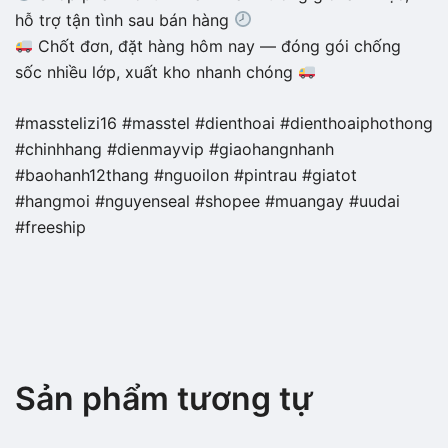
hỗ trợ tận tình sau bán hàng
Chốt đơn, đặt hàng hôm nay — đóng gói chống
sốc nhiều lớp, xuất kho nhanh chóng
#masstelizi16 #masstel #dienthoai #dienthoaiphothong
#chinhhang #dienmayvip #giaohangnhanh
#baohanh12thang #nguoilon #pintrau #giatot
#hangmoi #nguyenseal #shopee #muangay #uudai
#freeship
Sản phẩm tương tự