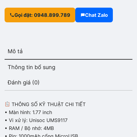
Gọi đặt: 0948.899.789
Chat Zalo
Mô tả
Thông tin bổ sung
Đánh giá (0)
THÔNG SỐ KỸ THUẬT CHI TIẾT
• Màn hình: 1.77 inch
• Vi xử lý: Unisoc UMS9117
• RAM / Bộ nhớ: 4MB
• Pin: 1000mAh cổng MicroUSB