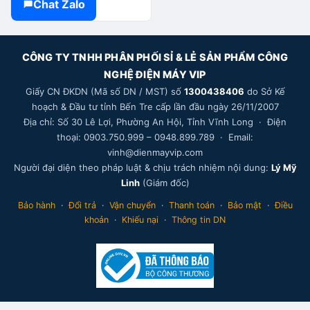
Chat Zalo
CÔNG TY TNHH PHÂN PHỐI SỈ & LẺ SẢN PHẨM CÔNG
NGHỆ ĐIỆN MÁY VIP
Giấy CN ĐKDN (Mã số DN / MST) số
1300438406
do Sở Kế
hoạch & Đầu tư tỉnh Bến Tre cấp lần đầu ngày 26/11/2007
Địa chỉ: Số 30 Lê Lợi, Phường An Hội, Tỉnh Vĩnh Long · Điện
thoại: 0903.750.999 – 0948.899.789 · Email:
vinh@dienmayvip.com
Người đại diện theo pháp luật & chịu trách nhiệm nội dung:
Lý Mỹ
Linh
(Giám đốc)
—
♪
NHẠC VIP
Bảo hành
·
Đổi trả
·
Vận chuyển
·
Thanh toán
·
Bảo mật
·
Điều
khoản
·
Khiếu nại
·
Thông tin DN
V
07 MÁY LẠNH TRẢ GÓP MÙA NÓNG (bản 3)
5G khu mình đã phủ chưa?
Em check giúp trước khi mua
1
⏸
⏮
⏭
1
máy 5G!
Mở trang Nhạc VIP đầy đủ ↗