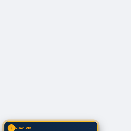
—
♪
NHẠC VIP