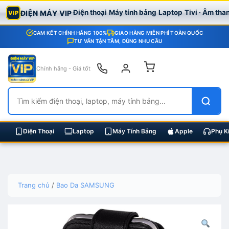
Điện thoại
Máy tính bảng
Laptop
Tivi · Âm tha
ĐIỆN MÁY VIP
VIP
CAM KẾT CHÍNH HÃNG 100%
GIAO HÀNG MIỄN PHÍ TOÀN QUỐC
TƯ VẤN TẬN TÂM, ĐÚNG NHU CẦU
Chính hãng - Giá tốt
Điện Thoại
Laptop
Máy Tính Bảng
Apple
Phụ K
Skip
Trang chủ
/
Bao Da SAMSUNG
to
content