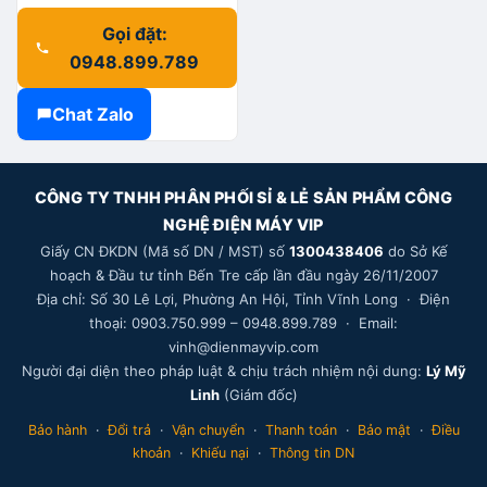
Gọi đặt:
0948.899.789
Chat Zalo
CÔNG TY TNHH PHÂN PHỐI SỈ & LẺ SẢN PHẨM CÔNG
NGHỆ ĐIỆN MÁY VIP
Giấy CN ĐKDN (Mã số DN / MST) số
1300438406
do Sở Kế
hoạch & Đầu tư tỉnh Bến Tre cấp lần đầu ngày 26/11/2007
Địa chỉ: Số 30 Lê Lợi, Phường An Hội, Tỉnh Vĩnh Long · Điện
thoại: 0903.750.999 – 0948.899.789 · Email:
vinh@dienmayvip.com
Người đại diện theo pháp luật & chịu trách nhiệm nội dung:
Lý Mỹ
Linh
(Giám đốc)
Bảo hành
·
Đổi trả
·
Vận chuyển
·
Thanh toán
·
Bảo mật
·
Điều
khoản
·
Khiếu nại
·
Thông tin DN