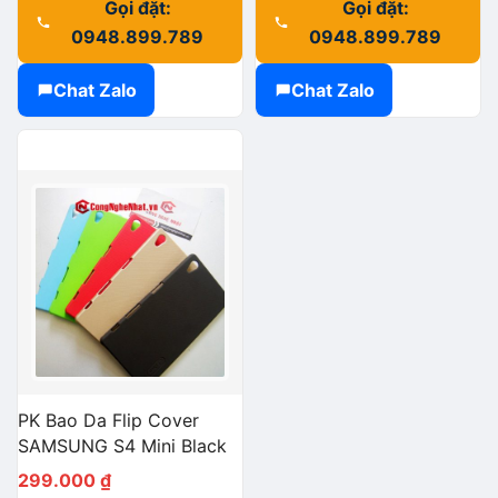
Gọi đặt:
Gọi đặt:
0948.899.789
0948.899.789
Chat Zalo
Chat Zalo
PK Bao Da Flip Cover
SAMSUNG S4 Mini Black
299.000
₫