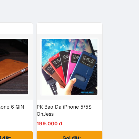
hone 6 QIN
PK Bao Da iPhone 5/5S
OnJess
199.000
₫
 đặt:
Gọi đặt: