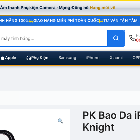
· Âm thanh
Phụ kiện
Camera · Mạng
Đồng hồ
Hàng mới về
NH HÃNG 100%
GIAO HÀNG MIỄN PHÍ TOÀN QUỐC
TƯ VẤN TẬN TÂM,
Ho
0
Apple
Phụ Kiện
Samsung
iPhone
Xiaomi
OP
PK Bao Da 
Knight