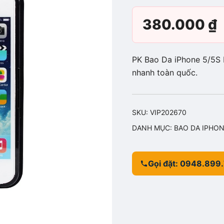
380.000
₫
PK Bao Da iPhone 5/5S 
nhanh toàn quốc.
SKU:
VIP202670
DANH MỤC:
BAO DA IPHO
Gọi đặt: 0948.899