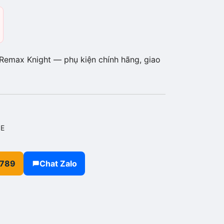
Remax Knight — phụ kiện chính hãng, giao
NE
.789
Chat Zalo