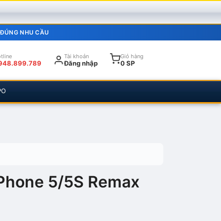
 ĐÚNG NHU CẦU
tline
Tài khoản
Giỏ hàng
948.899.789
Đăng nhập
0 SP
PO
iPhone 5/5S Remax