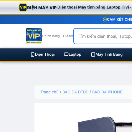
Điện thoại
Máy tính bảng
Laptop
Tivi 
ĐIỆN MÁY VIP
VIP
CAM KẾT CHÍ
Chính hãng - Giá tốt
Điện Thoại
Laptop
Máy Tính Bảng
Skip
Trang chủ
/
BAO DA ĐTDĐ
/
BAO DA IPHONE
to
content