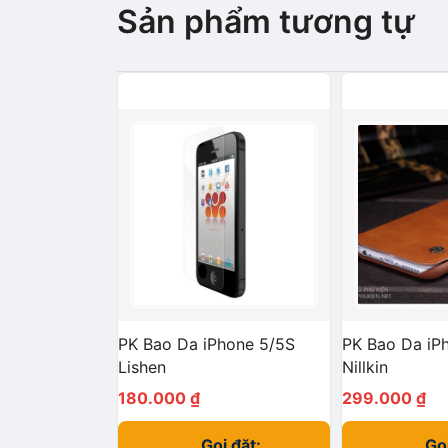
Sản phẩm tương tự
PK Bao Da iPhone 5/5S
PK Bao Da iP
Lishen
Nillkin
180.000
₫
299.000
₫
Gọi đặt:
Gọi