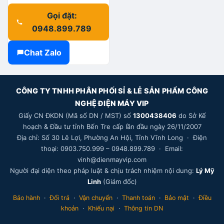
Gọi đặt:
0948.899.789
Chat Zalo
CÔNG TY TNHH PHÂN PHỐI SỈ & LẺ SẢN PHẨM CÔNG
NGHỆ ĐIỆN MÁY VIP
Giấy CN ĐKDN (Mã số DN / MST) số
1300438406
do Sở Kế
hoạch & Đầu tư tỉnh Bến Tre cấp lần đầu ngày 26/11/2007
Địa chỉ: Số 30 Lê Lợi, Phường An Hội, Tỉnh Vĩnh Long · Điện
thoại: 0903.750.999 – 0948.899.789 · Email:
vinh@dienmayvip.com
Người đại diện theo pháp luật & chịu trách nhiệm nội dung:
Lý Mỹ
Linh
(Giám đốc)
Bảo hành
·
Đổi trả
·
Vận chuyển
·
Thanh toán
·
Bảo mật
·
Điều
khoản
·
Khiếu nại
·
Thông tin DN