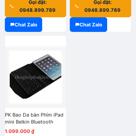
Gọi đặt:
Gọi đặt:
0948.899.789
0948.899.789
Chat Zalo
Chat Zalo
PK Bao Da bàn Phím iPad
mini Belkin Bluetooth
1.099.000
₫