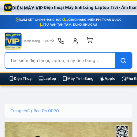
Điện thoại
Máy tính bảng
Laptop
Tivi · Âm tha
ĐIỆN MÁY VIP
VIP
CAM KẾT CHÍNH HÃNG 100%
GIAO HÀNG MIỄN PHÍ TOÀN QUỐC
TƯ VẤN TẬN TÂM, ĐÚNG NHU CẦU
Chính hãng - Giá tốt
Điện Thoại
Laptop
Máy Tính Bảng
Apple
Phụ K
Skip
Trang chủ
/
Bao Da OPPO
to
content