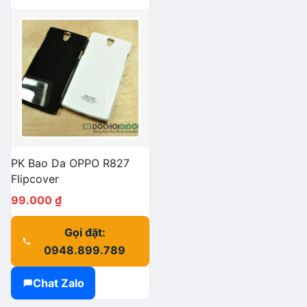
PK Bao Da OPPO R827
Flipcover
99.000
₫
Gọi đặt:
0948.899.789
Chat Zalo