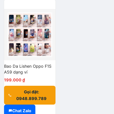
Bao Da Lishen Oppo F1S
A59 dạng ví
199.000
₫
Gọi đặt:
0948.899.789
Chat Zalo