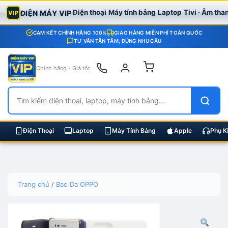
Điện thoại
Máy tính bảng
Laptop
Tivi · Âm tha
ĐIỆN MÁY VIP
VIP
CAM KẾT CHÍNH HÃNG 100%
GIAO HÀNG MIỄN PHÍ TOÀN QUỐC
TƯ VẤN TẬN TÂM, ĐÚNG NHU CẦU
Chính hãng - Giá tốt
Điện Thoại
Laptop
Máy Tính Bảng
Apple
Phụ K
Skip
Trang chủ
/
Bao Da OPPO
to
content