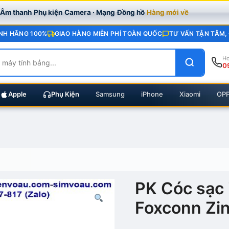
· Âm thanh
Phụ kiện
Camera · Mạng
Đồng hồ
Hàng mới về
NH HÃNG 100%
GIAO HÀNG MIỄN PHÍ TOÀN QUỐC
TƯ VẤN TẬN TÂM,
Ho
0
Apple
Phụ Kiện
Samsung
iPhone
Xiaomi
OP
PK Cóc sạc 
Foxconn Zi