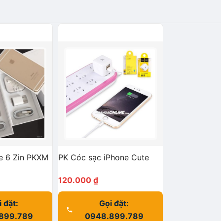
e 6 Zin PKXM
PK Cóc sạc iPhone Cute
120.000
₫
 đặt:
Gọi đặt:
899.789
0948.899.789