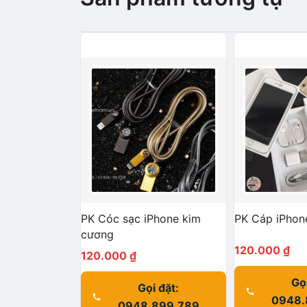
PK Cóc sạc iPhone kim
PK Cáp iPhon
cương
120.000
₫
120.000
₫
Gọi
Gọi đặt:
0948.
0948.899.789