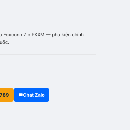
p Foxconn Zin PKXM — phụ kiện chính
uốc.
.789
Chat Zalo