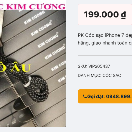
199.000
₫
PK Cóc sạc iPhone 7 dẹ
hãng, giao nhanh toàn q
SKU:
VIP205437
DANH MỤC:
CÓC SẠC
Gọi đặt: 0948.899