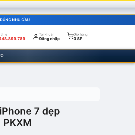
 ĐÚNG NHU CẦU
tline
Tài khoản
Giỏ hàng
948.899.789
Đăng nhập
0 SP
PO
iPhone 7 dẹp
n PKXM