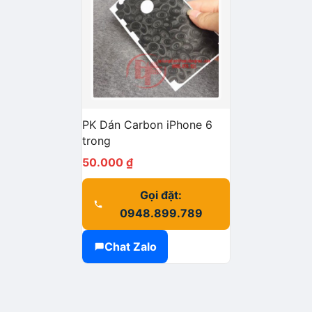
PK Dán Carbon iPhone 6
trong
50.000
₫
Gọi đặt:
0948.899.789
Chat Zalo