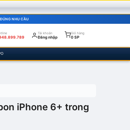
 ĐÚNG NHU CẦU
tline
Tài khoản
Giỏ hàng
948.899.789
Đăng nhập
0 SP
PO
bon iPhone 6+ trong