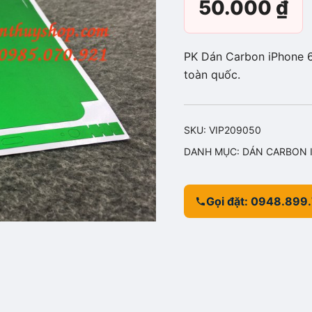
50.000
₫
PK Dán Carbon iPhone 6
toàn quốc.
SKU:
VIP209050
DANH MỤC:
DÁN CARBON 
Gọi đặt: 0948.899