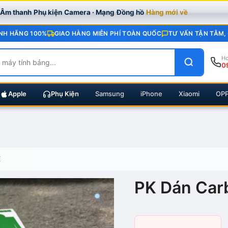
· Âm thanh
Phụ kiện
Camera · Mạng
Đồng hồ
Hàng mới về
NH HÃNG 100%
GIAO HÀNG MIỄN PHÍ TOÀN QUỐC
TƯ VẤN TẬN TÂM,
Ho
0
Apple
Phụ Kiện
Samsung
iPhone
Xiaomi
OP
E
PK Dán Car