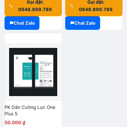
Gọi đặt:
Gọi đặt:
0948.899.789
0948.899.789
Chat Zalo
Chat Zalo
PK Dán Cường Lực One
Plus 5
50.000
₫