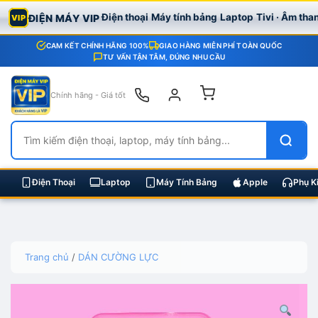
Điện thoại
Máy tính bảng
Laptop
Tivi · Âm tha
ĐIỆN MÁY VIP
VIP
CAM KẾT CHÍNH HÃNG 100%
GIAO HÀNG MIỄN PHÍ TOÀN QUỐC
TƯ VẤN TẬN TÂM, ĐÚNG NHU CẦU
Chính hãng - Giá tốt
Điện Thoại
Laptop
Máy Tính Bảng
Apple
Phụ K
Skip
Trang chủ
/
DÁN CƯỜNG LỰC
to
content