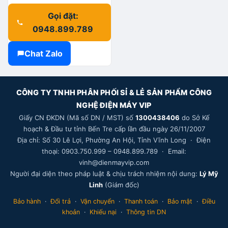
Gọi đặt:
0948.899.789
Chat Zalo
CÔNG TY TNHH PHÂN PHỐI SỈ & LẺ SẢN PHẨM CÔNG
NGHỆ ĐIỆN MÁY VIP
Giấy CN ĐKDN (Mã số DN / MST) số
1300438406
do Sở Kế
hoạch & Đầu tư tỉnh Bến Tre cấp lần đầu ngày 26/11/2007
Địa chỉ: Số 30 Lê Lợi, Phường An Hội, Tỉnh Vĩnh Long · Điện
thoại: 0903.750.999 – 0948.899.789 · Email:
vinh@dienmayvip.com
Người đại diện theo pháp luật & chịu trách nhiệm nội dung:
Lý Mỹ
Linh
(Giám đốc)
Bảo hành
·
Đổi trả
·
Vận chuyển
·
Thanh toán
·
Bảo mật
·
Điều
khoản
·
Khiếu nại
·
Thông tin DN