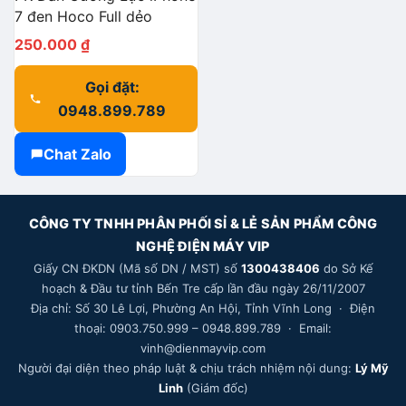
7 đen Hoco Full dẻo
250.000
₫
Gọi đặt:
0948.899.789
Chat Zalo
CÔNG TY TNHH PHÂN PHỐI SỈ & LẺ SẢN PHẨM CÔNG
NGHỆ ĐIỆN MÁY VIP
Giấy CN ĐKDN (Mã số DN / MST) số
1300438406
do Sở Kế
hoạch & Đầu tư tỉnh Bến Tre cấp lần đầu ngày 26/11/2007
Địa chỉ: Số 30 Lê Lợi, Phường An Hội, Tỉnh Vĩnh Long · Điện
thoại: 0903.750.999 – 0948.899.789 · Email:
vinh@dienmayvip.com
Người đại diện theo pháp luật & chịu trách nhiệm nội dung:
Lý Mỹ
Linh
(Giám đốc)