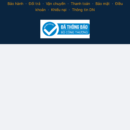
Bảo hành
·
Đổi trả
·
Vận chuyển
·
Thanh toán
·
Bảo mật
·
Điều
khoản
·
Khiếu nại
·
Thông tin DN