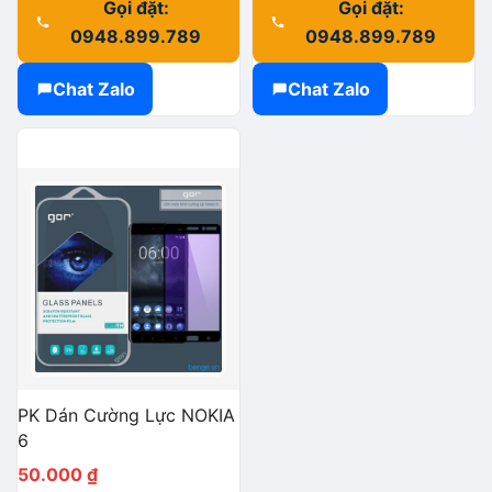
Gọi đặt:
Gọi đặt:
0948.899.789
0948.899.789
Chat Zalo
Chat Zalo
PK Dán Cường Lực NOKIA
6
50.000
₫