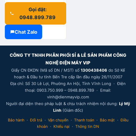
Gọi đặt:
0948.899.789
Chat Zalo
CÔNG TY TNHH PHÂN PHỐI SỈ & LẺ SẢN PHẨM CÔNG
NGHỆ ĐIỆN MÁY VIP
Giấy CN ĐKDN (Mã số DN / MST) số
1300438406
do Sở Kế
hoạch & Đầu tư tỉnh Bến Tre cấp lần đầu ngày 26/11/2007
Địa chỉ: Số 30 Lê Lợi, Phường An Hội, Tỉnh Vĩnh Long · Điện
thoại: 0903.750.999 – 0948.899.789 · Email:
vinh@dienmayvip.com
Người đại diện theo pháp luật & chịu trách nhiệm nội dung:
Lý Mỹ
Linh
(Giám đốc)
Bảo hành
·
Đổi trả
·
Vận chuyển
·
Thanh toán
·
Bảo mật
·
Điều
khoản
·
Khiếu nại
·
Thông tin DN