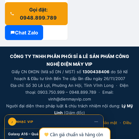
Gọi đặt:
0948.899.789
Chat Zalo
CÔNG TY TNHH PHÂN PHỐI SỈ & LẺ SẢN PHẨM CÔNG
NGHỆ ĐIỆN MÁY VIP
Giấy CN ĐKDN (Mã số DN / MST) số
1300438406
do Sở Kế
hoạch & Đầu tư tỉnh Bến Tre cấp lần đầu ngày 26/11/2007
Địa chỉ: Số 30 Lê Lợi, Phường An Hội, Tỉnh Vĩnh Long · Điện
thoại: 0903.750.999 – 0948.899.789 · Email:
vinh@dienmayvip.com
Người đại diện theo pháp luật & chịu trách nhiệm nội dung:
Lý Mỹ
Linh
(Giám đốc)
—
♪
NHẠC VIP
Bảo hành
·
Đổi trả
·
Vận chuyển
·
Thanh toán
·
Bảo mật
·
Điều
khoản
·
Khiếu nại
·
Thông tin DN
V
Galaxy A16 – Quá Đã Tại Điện Máy VIP (bản 1)
Cần giá chuẩn và hàng còn