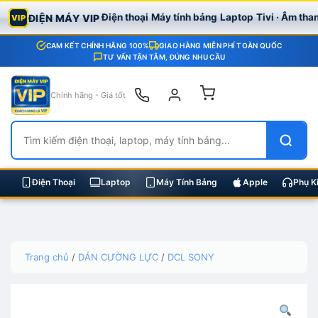
Điện thoại
Máy tính bảng
Laptop
Tivi · Âm tha
ĐIỆN MÁY VIP
VIP
CAM KẾT CHÍNH HÃNG 100%
GIAO HÀNG MIỄN PHÍ TOÀN QUỐC
TƯ VẤN TẬN TÂM, ĐÚNG NHU CẦU
Chính hãng - Giá tốt
Điện Thoại
Laptop
Máy Tính Bảng
Apple
Phụ K
Skip
Trang chủ
/
DÁN CƯỜNG LỰC
/
DCL SONY
to
content