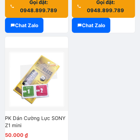
Gọi đặt:
Gọi đặt:
0948.899.789
0948.899.789
Chat Zalo
Chat Zalo
PK Dán Cường Lực SONY
Z1 mini
50.000
₫