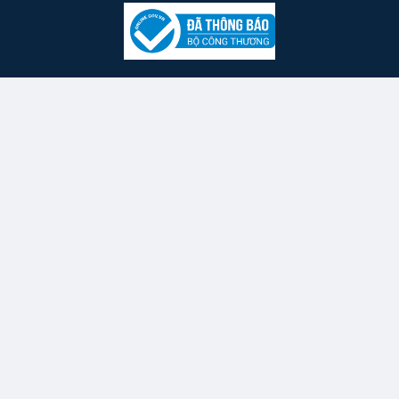
Điện thoại rơi nước? ĐỪNG
1
⏸
⏮
⏭
1
sạc! Nhắn em hướng dẫn gấp!
Mở trang Nhạc VIP đầy đủ ↗