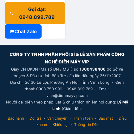
Gọi đặt:
0948.899.789
Chat Zalo
CÔNG TY TNHH PHÂN PHỐI SỈ & LẺ SẢN PHẨM CÔNG
NGHỆ ĐIỆN MÁY VIP
Giấy CN ĐKDN (Mã số DN / MST) số
1300438406
do Sở Kế
hoạch & Đầu tư tỉnh Bến Tre cấp lần đầu ngày 26/11/2007
Địa chỉ: Số 30 Lê Lợi, Phường An Hội, Tỉnh Vĩnh Long · Điện
thoại: 0903.750.999 – 0948.899.789 · Email:
vinh@dienmayvip.com
Người đại diện theo pháp luật & chịu trách nhiệm nội dung:
Lý Mỹ
Linh
(Giám đốc)
—
♪
NHẠC VIP
Bảo hành
·
Đổi trả
·
Vận chuyển
·
Thanh toán
·
Bảo mật
·
Điều
khoản
·
Khiếu nại
·
Thông tin DN
V
Thông Báo KM - Samsung A26 5G