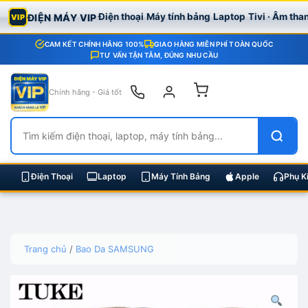
Điện thoại
Máy tính bảng
Laptop
Tivi · Âm tha
ĐIỆN MÁY VIP
VIP
CAM KẾT CHÍNH HÃNG 100%
GIAO HÀNG MIỄN PHÍ TOÀN QUỐC
TƯ VẤN TẬN TÂM, ĐÚNG NHU CẦU
Chính hãng - Giá tốt
Điện Thoại
Laptop
Máy Tính Bảng
Apple
Phụ K
Skip
Trang chủ
/
Bao Da SAMSUNG
to
content