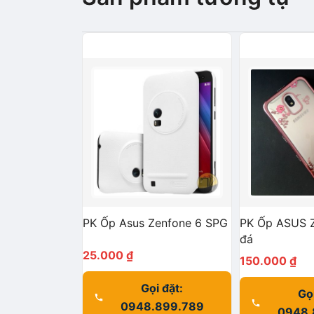
PK Ốp Asus Zenfone 6 SPG
PK Ốp ASUS Z
đá
25.000
₫
150.000
₫
Gọi đặt:
Gọi
0948.899.789
0948.