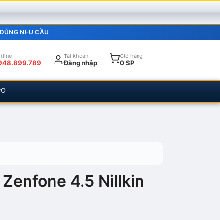
 ĐÚNG NHU CẦU
tline
Tài khoản
Giỏ hàng
948.899.789
Đăng nhập
0 SP
PO
Zenfone 4.5 Nillkin