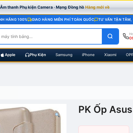
· Âm thanh
Phụ kiện
Camera · Mạng
Đồng hồ
Hàng mới về
NH HÃNG 100%
GIAO HÀNG MIỄN PHÍ TOÀN QUỐC
TƯ VẤN TẬN TÂM,
Ho
0
Apple
Phụ Kiện
Samsung
iPhone
Xiaomi
OP
PK Ốp Asus 