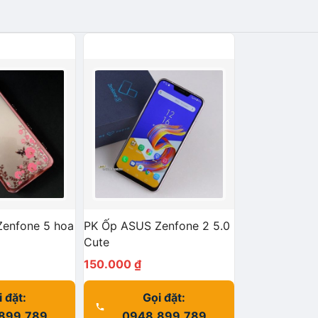
enfone 5 hoa
PK Ốp ASUS Zenfone 2 5.0
Cute
150.000
₫
 đặt:
Gọi đặt:
899.789
0948.899.789