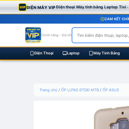
Điện thoại
Máy tính bảng
Laptop
Tivi 
ĐIỆN MÁY VIP
VIP
CAM KẾT CHÍ
Chính hãng - Giá tốt
Điện Thoại
Laptop
Máy Tính Bảng
Skip
Trang chủ
/
ỐP LƯNG ĐTDĐ MTB
/
ỐP ASUS
to
content