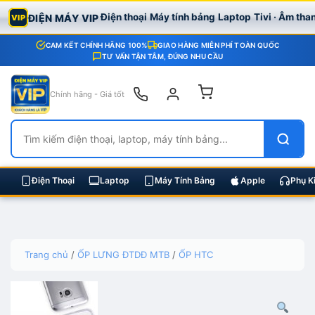
Điện thoại
Máy tính bảng
Laptop
Tivi · Âm tha
ĐIỆN MÁY VIP
VIP
CAM KẾT CHÍNH HÃNG 100%
GIAO HÀNG MIỄN PHÍ TOÀN QUỐC
TƯ VẤN TẬN TÂM, ĐÚNG NHU CẦU
Chính hãng - Giá tốt
Điện Thoại
Laptop
Máy Tính Bảng
Apple
Phụ K
Skip
Trang chủ
/
ỐP LƯNG ĐTDĐ MTB
/
ỐP HTC
to
content