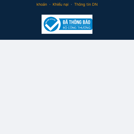
khoản
·
Khiếu nại
·
Thông tin DN