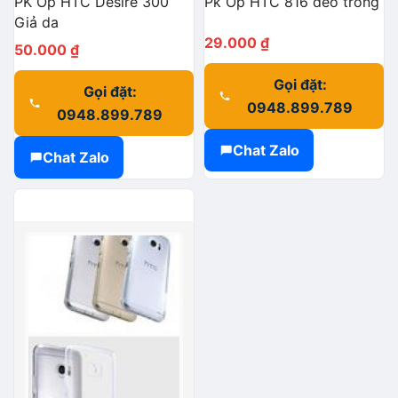
PK Ốp HTC Desire 300
Pk Ốp HTC 816 dẻo trong
Giả da
29.000
₫
50.000
₫
Gọi đặt:
Gọi đặt:
0948.899.789
0948.899.789
Chat Zalo
Chat Zalo