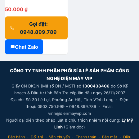
50.000
₫
Gọi đặt:
0948.899.789
Chat Zalo
CÔNG TY TNHH PHÂN PHỐI SỈ & LẺ SẢN PHẨM CÔNG
NGHỆ ĐIỆN MÁY VIP
Giấy CN ĐKDN (Mã số DN / MST) số
1300438406
do Sở Kế
hoạch & Đầu tư tỉnh Bến Tre cấp lần đầu ngày 26/11/2007
Địa chỉ: Số 30 Lê Lợi, Phường An Hội, Tỉnh Vĩnh Long · Điện
thoại: 0903.750.999 – 0948.899.789 · Email:
vinh@dienmayvip.com
Người đại diện theo pháp luật & chịu trách nhiệm nội dung:
Lý Mỹ
Linh
(Giám đốc)
Bảo hành
·
Đổi trả
·
Vận chuyển
·
Thanh toán
·
Bảo mật
·
Điều