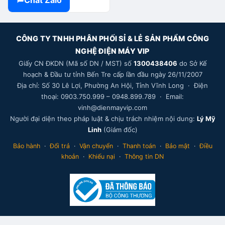
Chat Zalo
CÔNG TY TNHH PHÂN PHỐI SỈ & LẺ SẢN PHẨM CÔNG
NGHỆ ĐIỆN MÁY VIP
Giấy CN ĐKDN (Mã số DN / MST) số
1300438406
do Sở Kế
hoạch & Đầu tư tỉnh Bến Tre cấp lần đầu ngày 26/11/2007
Địa chỉ: Số 30 Lê Lợi, Phường An Hội, Tỉnh Vĩnh Long · Điện
thoại: 0903.750.999 – 0948.899.789 · Email:
vinh@dienmayvip.com
Người đại diện theo pháp luật & chịu trách nhiệm nội dung:
Lý Mỹ
Linh
(Giám đốc)
Bảo hành
·
Đổi trả
·
Vận chuyển
·
Thanh toán
·
Bảo mật
·
Điều
khoản
·
Khiếu nại
·
Thông tin DN