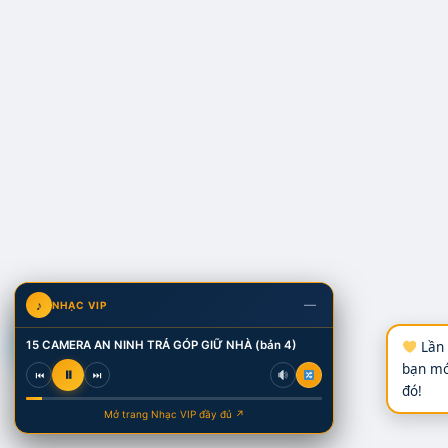
—
♪
NHẠC VIP
V
15 CAMERA AN NINH TRẢ GÓP GIỮ NHÀ (bản 4)
Lần 
bạn mớ
⏸
⏮
⏭
đó!
Mở trang Nhạc VIP đầy đủ ↗