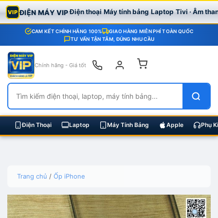
Điện thoại
Máy tính bảng
Laptop
Tivi · Âm tha
ĐIỆN MÁY VIP
VIP
CAM KẾT CHÍNH HÃNG 100%
GIAO HÀNG MIỄN PHÍ TOÀN QUỐC
TƯ VẤN TẬN TÂM, ĐÚNG NHU CẦU
Chính hãng - Giá tốt
Điện Thoại
Laptop
Máy Tính Bảng
Apple
Phụ K
Skip
Trang chủ
/
Ốp iPhone
to
content