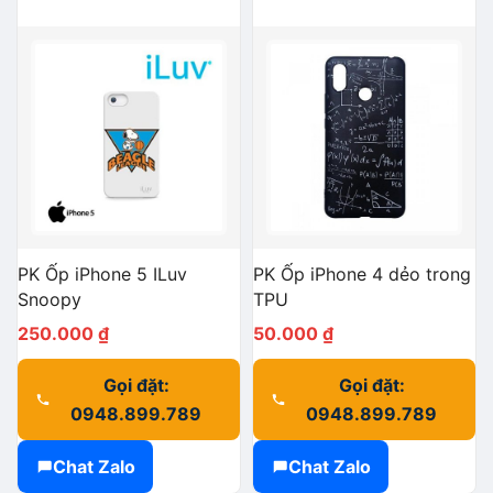
PK Ốp iPhone 5 ILuv
PK Ốp iPhone 4 dẻo trong
Snoopy
TPU
250.000
₫
50.000
₫
Gọi đặt:
Gọi đặt:
0948.899.789
0948.899.789
Chat Zalo
Chat Zalo