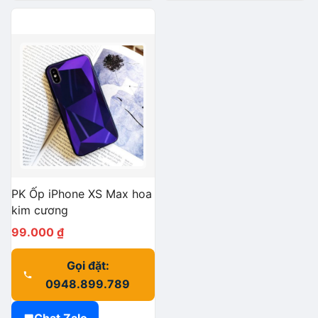
PK Ốp iPhone XS Max hoa
kim cương
99.000
₫
Gọi đặt:
0948.899.789