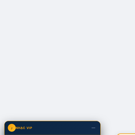
—
♪
NHẠC VIP