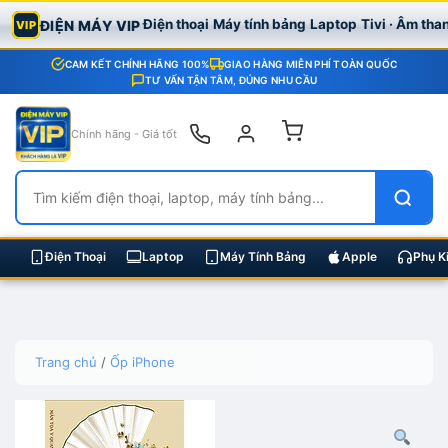
Điện thoại
Máy tính bảng
Laptop
Tivi · Âm tha
ĐIỆN MÁY VIP
VIP
CAM KẾT CHÍNH HÃNG 100%
GIAO HÀNG MIỄN PHÍ TOÀN QUỐC
TƯ VẤN TẬN TÂM, ĐÚNG NHU CẦU
Chính hãng - Giá tốt
Điện Thoại
Laptop
Máy Tính Bảng
Apple
Phụ K
Skip
Trang chủ
/
Ốp iPhone
to
content