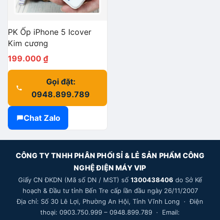
PK Ốp iPhone 5 Icover
Kim cương
199.000
₫
Gọi đặt:
0948.899.789
Chat Zalo
CÔNG TY TNHH PHÂN PHỐI SỈ & LẺ SẢN PHẨM CÔNG
NGHỆ ĐIỆN MÁY VIP
Giấy CN ĐKDN (Mã số DN / MST) số
1300438406
do Sở Kế
hoạch & Đầu tư tỉnh Bến Tre cấp lần đầu ngày 26/11/2007
Địa chỉ: Số 30 Lê Lợi, Phường An Hội, Tỉnh Vĩnh Long · Điện
thoại: 0903.750.999 – 0948.899.789 · Email: