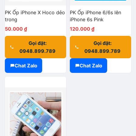
PK Ốp iPhone X Hoco dẻo
PK Ốp iPhone 6/6s lên
trong
iPhone 6s Pink
50.000
₫
120.000
₫
Gọi đặt:
Gọi đặt:
0948.899.789
0948.899.789
Chat Zalo
Chat Zalo