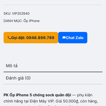
SKU:
VIP202940
DANH MỤC:
Ốp iPhone
Gọi đặt: 0948.899.789
Chat Zalo
Mô tả
Đánh giá (0)
PK Ốp iPhone 5 chống sock quân đội
— phụ kiện
chính hãng tại Điện Máy VIP. Giá 50.000₫, còn hàng,