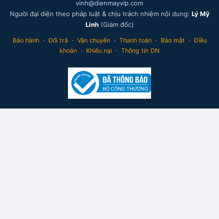
vinh@dienmayvip.com
Người đại diện theo pháp luật & chịu trách nhiệm nội dung:
Lý Mỹ
Linh
(Giám đốc)
Bảo hành
·
Đổi trả
·
Vận chuyển
·
Thanh toán
·
Bảo mật
·
Điều
khoản
·
Khiếu nại
·
Thông tin DN