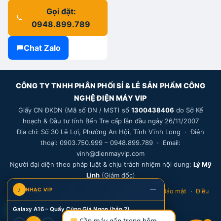
Gọi đặt:
0948.899.789
Chat Zalo
CÔNG TY TNHH PHÂN PHỐI SỈ & LẺ SẢN PHẨM CÔNG
NGHỆ ĐIỆN MÁY VIP
Giấy CN ĐKDN (Mã số DN / MST) số
1300438406
do Sở Kế
hoạch & Đầu tư tỉnh Bến Tre cấp lần đầu ngày 26/11/2007
Địa chỉ: Số 30 Lê Lợi, Phường An Hội, Tỉnh Vĩnh Long · Điện
thoại: 0903.750.999 – 0948.899.789 · Email:
vinh@dienmayvip.com
Người đại diện theo pháp luật & chịu trách nhiệm nội dung:
Lý Mỹ
Linh
(Giám đốc)
—
♪
NHẠC VIP
Bảo hành
·
Đổi trả
·
Vận chuyển
·
Thanh toán
·
Bảo mật
·
Điều
khoản
·
Khiếu nại
·
Thông tin DN
V
Galaxy A16 – Quẩy Cùng Giá Ngon (bản 2)