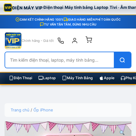
Điện thoại
Máy tính bảng
Laptop
Tivi · Âm tha
ĐIỆN MÁY VIP
VIP
CAM KẾT CHÍNH HÃNG 100%
GIAO HÀNG MIỄN PHÍ TOÀN QUỐC
TƯ VẤN TẬN TÂM, ĐÚNG NHU CẦU
Chính hãng - Giá tốt
Điện Thoại
Laptop
Máy Tính Bảng
Apple
Phụ K
Skip
Trang chủ
/
Ốp iPhone
to
content