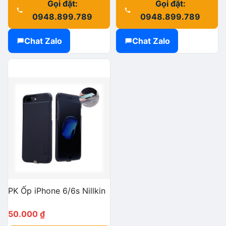
Gọi đặt:
Gọi đặt:
0948.899.789
0948.899.789
Chat Zalo
Chat Zalo
PK Ốp iPhone 6/6s Nillkin
50.000
₫