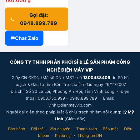
180.000
₫
Gọi đặt:
0948.899.789
Chat Zalo
CÔNG TY TNHH PHÂN PHỐI SỈ & LẺ SẢN PHẨM CÔNG
NGHỆ ĐIỆN MÁY VIP
Giấy CN ĐKDN (Mã số DN / MST) số
1300438406
do Sở Kế
hoạch & Đầu tư tỉnh Bến Tre cấp lần đầu ngày 26/11/2007
Địa chỉ: Số 30 Lê Lợi, Phường An Hội, Tỉnh Vĩnh Long · Điện
thoại: 0903.750.999 – 0948.899.789 · Email:
vinh@dienmayvip.com
Người đại diện theo pháp luật & chịu trách nhiệm nội dung:
Lý Mỹ
Linh
(Giám đốc)
Bảo hành
·
Đổi trả
·
Vận chuyển
·
Thanh toán
·
Bảo mật
·
Điều
khoản
·
Khiếu nại
·
Thông tin DN