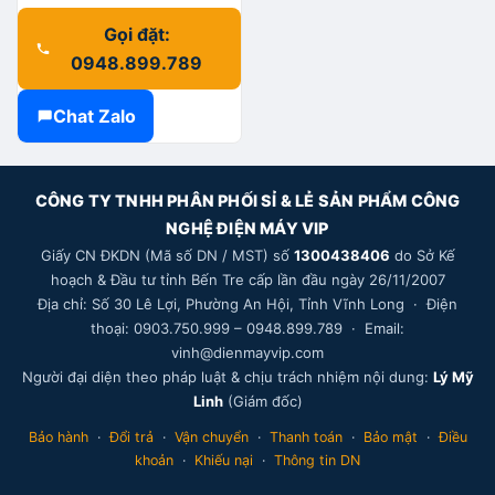
Gọi đặt:
0948.899.789
Chat Zalo
CÔNG TY TNHH PHÂN PHỐI SỈ & LẺ SẢN PHẨM CÔNG
NGHỆ ĐIỆN MÁY VIP
Giấy CN ĐKDN (Mã số DN / MST) số
1300438406
do Sở Kế
hoạch & Đầu tư tỉnh Bến Tre cấp lần đầu ngày 26/11/2007
Địa chỉ: Số 30 Lê Lợi, Phường An Hội, Tỉnh Vĩnh Long · Điện
thoại: 0903.750.999 – 0948.899.789 · Email:
vinh@dienmayvip.com
Người đại diện theo pháp luật & chịu trách nhiệm nội dung:
Lý Mỹ
Linh
(Giám đốc)
Bảo hành
·
Đổi trả
·
Vận chuyển
·
Thanh toán
·
Bảo mật
·
Điều
khoản
·
Khiếu nại
·
Thông tin DN