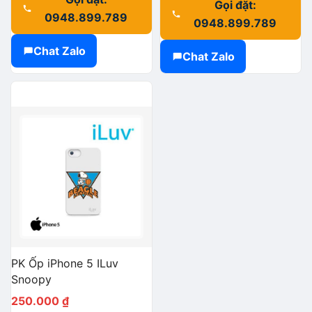
Gọi đặt:
0948.899.789
0948.899.789
Chat Zalo
Chat Zalo
PK Ốp iPhone 5 ILuv
Snoopy
250.000
₫