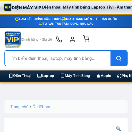
Điện thoại
Máy tính bảng
Laptop
Tivi · Âm tha
ĐIỆN MÁY VIP
VIP
CAM KẾT CHÍNH HÃNG 100%
GIAO HÀNG MIỄN PHÍ TOÀN QUỐC
TƯ VẤN TẬN TÂM, ĐÚNG NHU CẦU
Chính hãng - Giá tốt
Điện Thoại
Laptop
Máy Tính Bảng
Apple
Phụ K
Skip
Trang chủ
/
Ốp iPhone
to
content