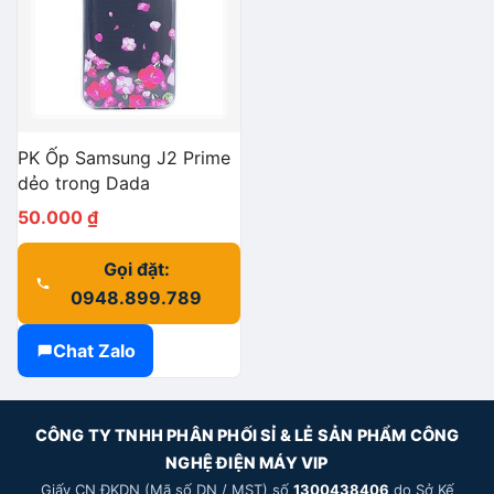
PK Ốp Samsung J2 Prime
dẻo trong Dada
50.000
₫
Gọi đặt:
0948.899.789
Chat Zalo
CÔNG TY TNHH PHÂN PHỐI SỈ & LẺ SẢN PHẨM CÔNG
NGHỆ ĐIỆN MÁY VIP
Giấy CN ĐKDN (Mã số DN / MST) số
1300438406
do Sở Kế