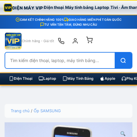
Điện thoại
Máy tính bảng
Laptop
Tivi · Âm tha
ĐIỆN MÁY VIP
VIP
CAM KẾT CHÍNH HÃNG 100%
GIAO HÀNG MIỄN PHÍ TOÀN QUỐC
TƯ VẤN TẬN TÂM, ĐÚNG NHU CẦU
Chính hãng - Giá tốt
Điện Thoại
Laptop
Máy Tính Bảng
Apple
Phụ K
Skip
Trang chủ
/
Ốp SAMSUNG
to
content