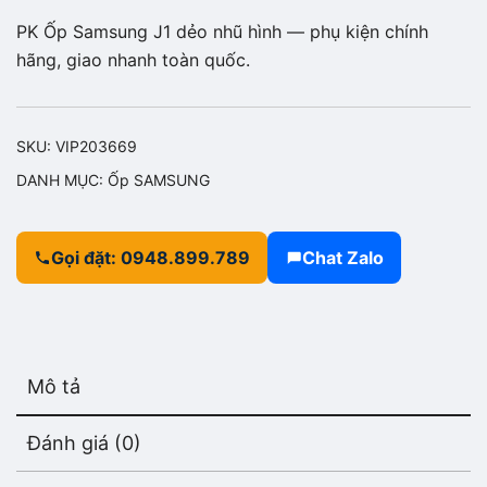
PK Ốp Samsung J1 dẻo nhũ hình — phụ kiện chính
hãng, giao nhanh toàn quốc.
SKU:
VIP203669
DANH MỤC:
Ốp SAMSUNG
Gọi đặt: 0948.899.789
Chat Zalo
Mô tả
Đánh giá (0)