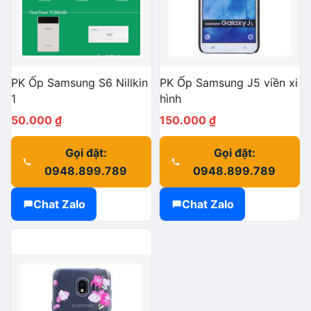
PK Ốp Samsung S6 Nillkin
PK Ốp Samsung J5 viền xi
1
hình
50.000
₫
150.000
₫
Gọi đặt:
Gọi đặt:
0948.899.789
0948.899.789
Chat Zalo
Chat Zalo