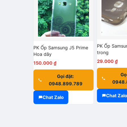
PK Ốp Samsu
PK Ốp Samsung J5 Prime
trong
Hoa dây
29.000
₫
150.000
₫
Gọi
Gọi đặt:
0948.
0948.899.789
Chat Zal
Chat Zalo