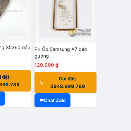
ng S5360 dẻo
PK Ốp Samsung A7 dẻo
gương
120.000
₫
 đặt:
Gọi đặt:
899.789
0948.899.789
o
Chat Zalo