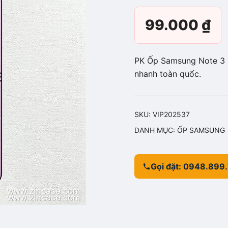
99.000
₫
PK Ốp Samsung Note 3 N
nhanh toàn quốc.
SKU:
VIP202537
DANH MỤC:
ỐP SAMSUNG
Gọi đặt: 0948.899