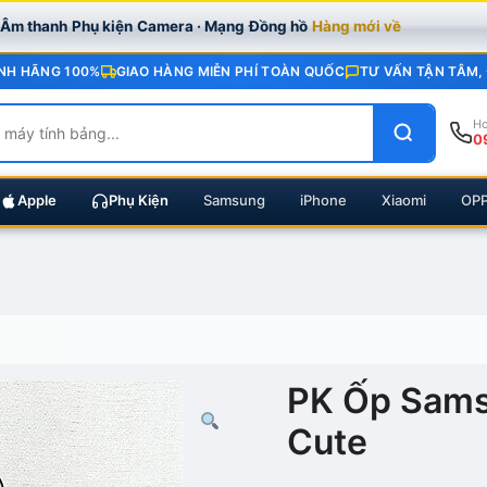
· Âm thanh
Phụ kiện
Camera · Mạng
Đồng hồ
Hàng mới về
NH HÃNG 100%
GIAO HÀNG MIỄN PHÍ TOÀN QUỐC
TƯ VẤN TẬN TÂM,
Ho
0
Apple
Phụ Kiện
Samsung
iPhone
Xiaomi
OP
PK Ốp Sams
Cute