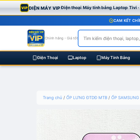
Điện thoại
Máy tính bảng
Laptop
Tivi 
ĐIỆN MÁY VIP
VIP
CAM KẾT CHÍ
Chính hãng - Giá tốt
Điện Thoại
Laptop
Máy Tính Bảng
Skip
Trang chủ
/
ỐP LƯNG ĐTDĐ MTB
/
ỐP SAMSUNG
to
content