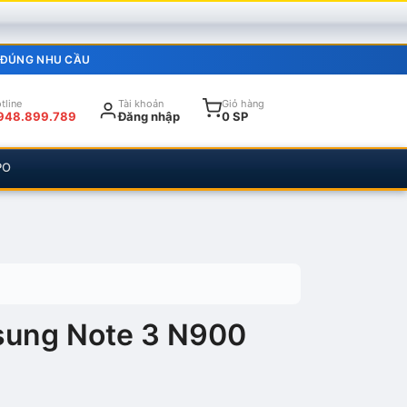
 ĐÚNG NHU CẦU
tline
Tài khoản
Giỏ hàng
948.899.789
Đăng nhập
0 SP
PO
ung Note 3 N900