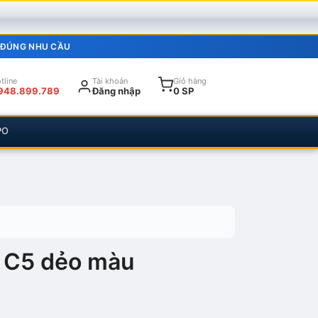
 ĐÚNG NHU CẦU
tline
Tài khoản
Giỏ hàng
948.899.789
Đăng nhập
0 SP
PO
 C5 dẻo màu