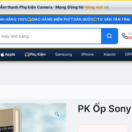
· Âm thanh
Phụ kiện
Camera · Mạng
Đồng hồ
Hàng mới về
NH HÃNG 100%
GIAO HÀNG MIỄN PHÍ TOÀN QUỐC
TƯ VẤN TẬN TÂM,
Ho
0
Apple
Phụ Kiện
Samsung
iPhone
Xiaomi
OP
PK Ốp Sony