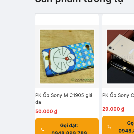
PK Ốp Sony M C1905 giả
PK Ốp Sony C
da
29.000
₫
50.000
₫
Gọi
Gọi đặt:
0948.
0948.899.789