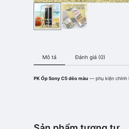
Mô tả
Đánh giá (0)
PK Ốp Sony C5 dẻo màu
— phụ kiện chính h
Sản phẩm tương tự