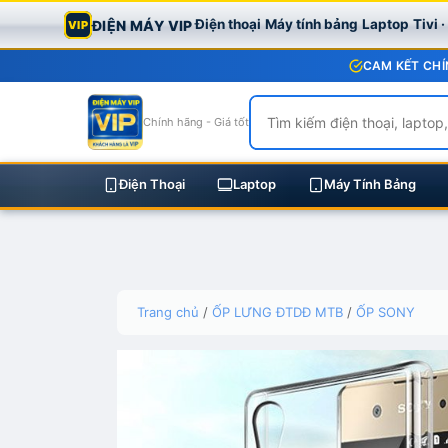
Điện thoại
Máy tính bảng
Laptop
Tivi 
ĐIỆN MÁY VIP
VIP
CAM KẾT CHÍ
Chính hãng - Giá tốt
Điện Thoại
Laptop
Máy Tính Bảng
Skip
Trang chủ
/
ỐP LƯNG ĐTDĐ MTB
/
ỐP SONY
to
content