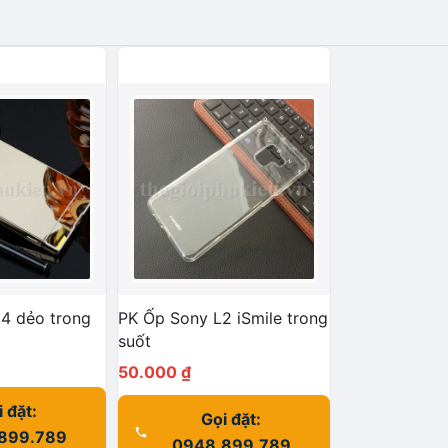
4 dẻo trong
PK Ốp Sony L2 iSmile trong
suốt
50.000
₫
 đặt:
Gọi đặt:
899.789
0948.899.789