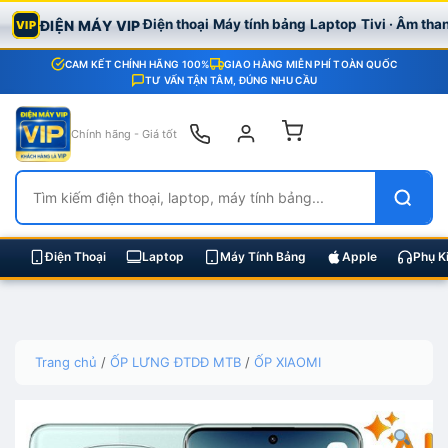
Điện thoại
Máy tính bảng
Laptop
Tivi · Âm tha
ĐIỆN MÁY VIP
VIP
CAM KẾT CHÍNH HÃNG 100%
GIAO HÀNG MIỄN PHÍ TOÀN QUỐC
TƯ VẤN TẬN TÂM, ĐÚNG NHU CẦU
Chính hãng - Giá tốt
Điện Thoại
Laptop
Máy Tính Bảng
Apple
Phụ K
Skip
Trang chủ
/
ỐP LƯNG ĐTDĐ MTB
/
ỐP XIAOMI
to
content