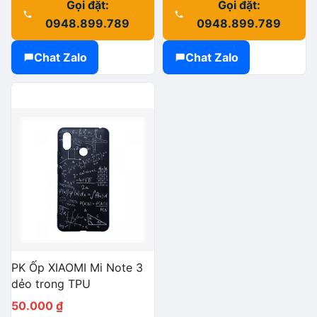
Gọi đặt:
Gọi đặt:
0948.899.789
0948.899.789
Chat Zalo
Chat Zalo
PK Ốp XIAOMI Mi Note 3
dẻo trong TPU
50.000
₫