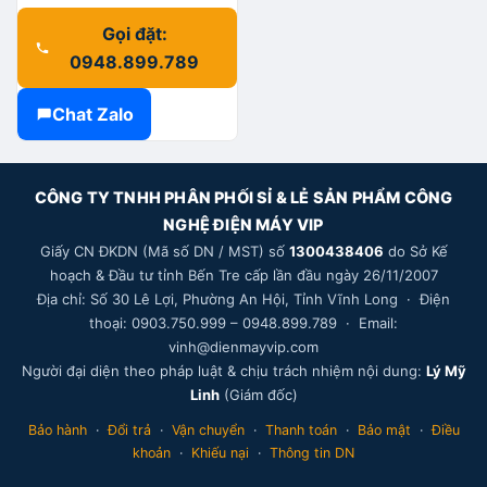
Gọi đặt:
0948.899.789
Chat Zalo
CÔNG TY TNHH PHÂN PHỐI SỈ & LẺ SẢN PHẨM CÔNG
NGHỆ ĐIỆN MÁY VIP
Giấy CN ĐKDN (Mã số DN / MST) số
1300438406
do Sở Kế
hoạch & Đầu tư tỉnh Bến Tre cấp lần đầu ngày 26/11/2007
Địa chỉ: Số 30 Lê Lợi, Phường An Hội, Tỉnh Vĩnh Long · Điện
thoại: 0903.750.999 – 0948.899.789 · Email:
vinh@dienmayvip.com
Người đại diện theo pháp luật & chịu trách nhiệm nội dung:
Lý Mỹ
Linh
(Giám đốc)
Bảo hành
·
Đổi trả
·
Vận chuyển
·
Thanh toán
·
Bảo mật
·
Điều
khoản
·
Khiếu nại
·
Thông tin DN