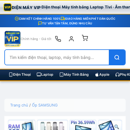
Điện thoại
Máy tính bảng
Laptop
Tivi · Âm tha
ĐIỆN MÁY VIP
VIP
CAM KẾT CHÍNH HÃNG 100%
GIAO HÀNG MIỄN PHÍ TOÀN QUỐC
TƯ VẤN TẬN TÂM, ĐÚNG NHU CẦU
Chính hãng - Giá tốt
Điện Thoại
Laptop
Máy Tính Bảng
Apple
Phụ K
Skip
Trang chủ
/
Ốp SAMSUNG
to
content