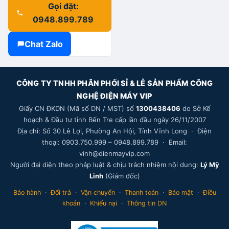
Gọi đặt:
0948.899.789
Chat Zalo
CÔNG TY TNHH PHÂN PHỐI SỈ & LẺ SẢN PHẨM CÔNG
NGHỆ ĐIỆN MÁY VIP
Giấy CN ĐKDN (Mã số DN / MST) số
1300438406
do Sở Kế
hoạch & Đầu tư tỉnh Bến Tre cấp lần đầu ngày 26/11/2007
Địa chỉ: Số 30 Lê Lợi, Phường An Hội, Tỉnh Vĩnh Long · Điện
thoại: 0903.750.999 – 0948.899.789 · Email:
vinh@dienmayvip.com
Người đại diện theo pháp luật & chịu trách nhiệm nội dung:
Lý Mỹ
Linh
(Giám đốc)
Bảo hành
·
Đổi trả
·
Vận chuyển
·
Thanh toán
·
Bảo mật
·
Điều
khoản
·
Khiếu nại
·
Thông tin DN