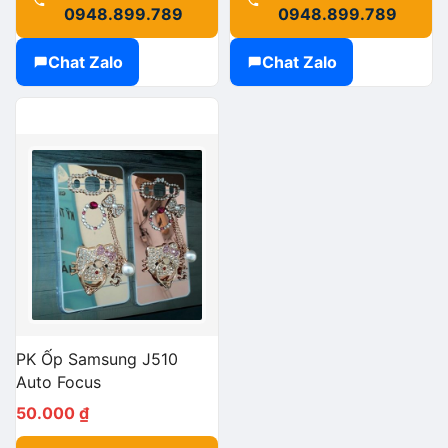
0948.899.789
0948.899.789
Chat Zalo
Chat Zalo
PK Ốp Samsung J510
Auto Focus
50.000
₫