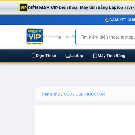
Điện thoại
Máy tính bảng
Laptop
Tivi 
ĐIỆN MÁY VIP
VIP
CAM KẾT CHÍ
Chính hãng - Giá tốt
Điện Thoại
Laptop
Máy Tính Bảng
Skip
Trang chủ
/
USB
/
USB KINGSTON
to
content