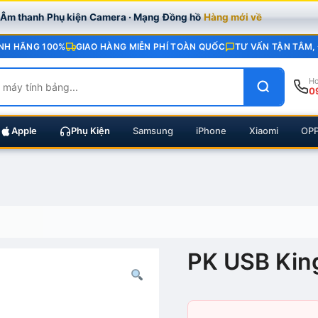
· Âm thanh
Phụ kiện
Camera · Mạng
Đồng hồ
Hàng mới về
NH HÃNG 100%
GIAO HÀNG MIỄN PHÍ TOÀN QUỐC
TƯ VẤN TẬN TÂM,
Ho
0
Apple
Phụ Kiện
Samsung
iPhone
Xiaomi
OP
PK USB Kin