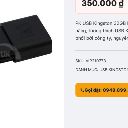
350.000
₫
PK USB Kingston 32GB D
hãng, tương thích USB
phối bởi công ty, nguyê
SKU:
VIP210773
DANH MỤC:
USB KINGSTO
Gọi đặt: 0948.899