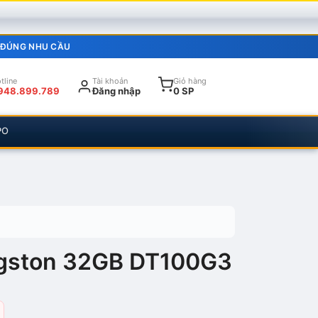
 ĐÚNG NHU CẦU
tline
Tài khoản
Giỏ hàng
948.899.789
Đăng nhập
0 SP
PO
gston 32GB DT100G3