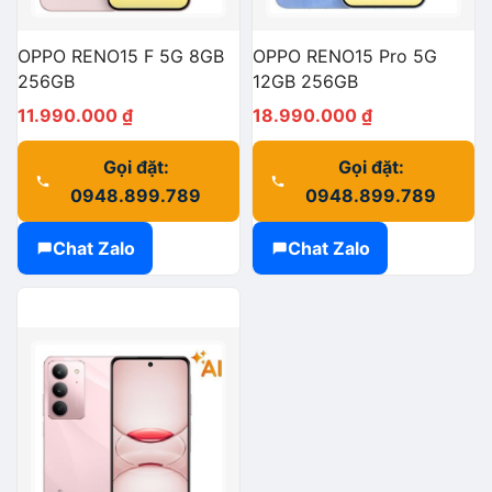
OPPO RENO15 F 5G 8GB
OPPO RENO15 Pro 5G
256GB
12GB 256GB
11.990.000
₫
18.990.000
₫
Gọi đặt:
Gọi đặt:
0948.899.789
0948.899.789
Chat Zalo
Chat Zalo