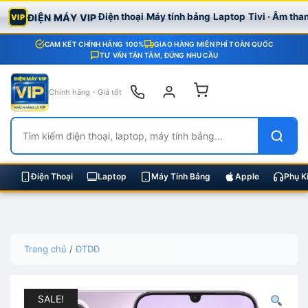
Điện thoại
Máy tính bảng
Laptop
Tivi · Âm tha
ĐIỆN MÁY VIP
VIP
CAM KẾT CHÍNH HÃNG 100%
GIAO HÀNG MIỄN PHÍ TOÀN QUỐC
TƯ VẤN TẬN TÂM, ĐÚNG NHU CẦU
Chính hãng - Giá tốt
Điện Thoại
Laptop
Máy Tính Bảng
Apple
Phụ K
Skip
Trang chủ
/
ĐTDĐ
to
content
SALE!