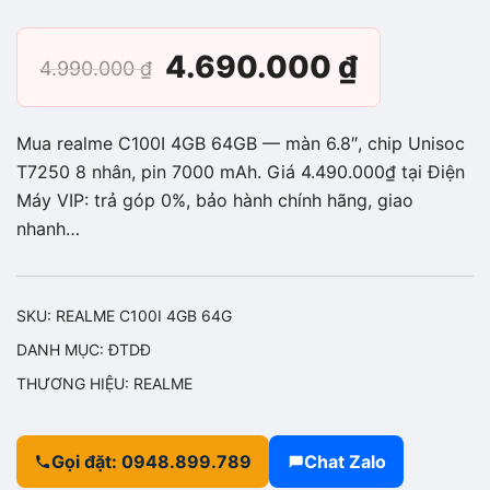
Giá
Giá
4.690.000
₫
4.990.000
₫
gốc
hiện
Mua realme C100I 4GB 64GB — màn 6.8″, chip Unisoc
là:
tại
T7250 8 nhân, pin 7000 mAh. Giá 4.490.000₫ tại Điện
Máy VIP: trả góp 0%, bảo hành chính hãng, giao
4.990.000 ₫.
là:
nhanh…
4.690.0
SKU:
REALME C100I 4GB 64G
DANH MỤC:
ĐTDĐ
THƯƠNG HIỆU:
REALME
Gọi đặt: 0948.899.789
Chat Zalo