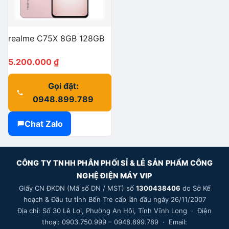
realme C75X 8GB 128GB
5.200.000
₫
Gọi đặt:
0948.899.789
Chat Zalo
CÔNG TY TNHH PHÂN PHỐI SỈ & LẺ SẢN PHẨM CÔNG
NGHỆ ĐIỆN MÁY VIP
Giấy CN ĐKDN (Mã số DN / MST) số
1300438406
do Sở Kế
hoạch & Đầu tư tỉnh Bến Tre cấp lần đầu ngày 26/11/2007
Địa chỉ: Số 30 Lê Lợi, Phường An Hội, Tỉnh Vĩnh Long · Điện
thoại: 0903.750.999 – 0948.899.789 · Email: