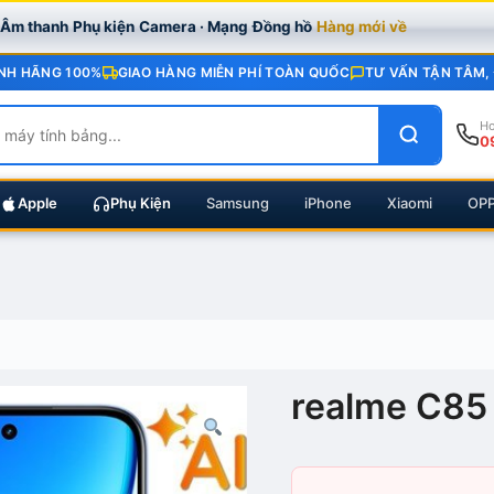
· Âm thanh
Phụ kiện
Camera · Mạng
Đồng hồ
Hàng mới về
NH HÃNG 100%
GIAO HÀNG MIỄN PHÍ TOÀN QUỐC
TƯ VẤN TẬN TÂM,
Ho
0
Apple
Phụ Kiện
Samsung
iPhone
Xiaomi
OP
realme C85