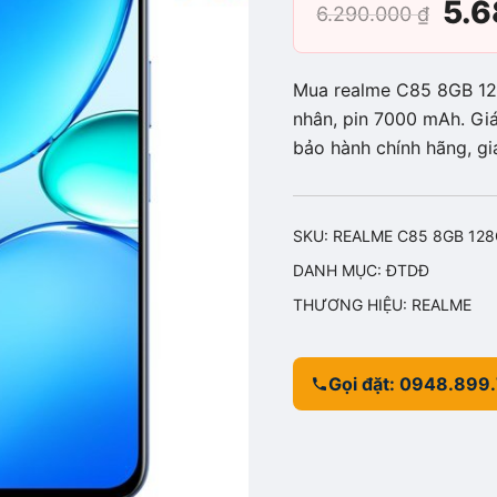
Giá
5.
6.290.000
₫
gố
Mua realme C85 8GB 12
là:
nhân, pin 7000 mAh. Giá
bảo hành chính hãng, g
6.2
SKU:
REALME C85 8GB 128
DANH MỤC:
ĐTDĐ
THƯƠNG HIỆU:
REALME
Gọi đặt: 0948.899