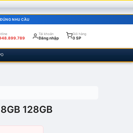
 ĐÚNG NHU CẦU
tline
Tài khoản
Giỏ hàng
948.899.789
Đăng nhập
0 SP
PO
 8GB 128GB