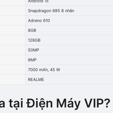
Android 15
Snapdragon 685 8 nhân
Adreno 610
8GB
128GB
50MP
8MP
7000 mAh, 45 W
REALME
a tại Điện Máy VIP?