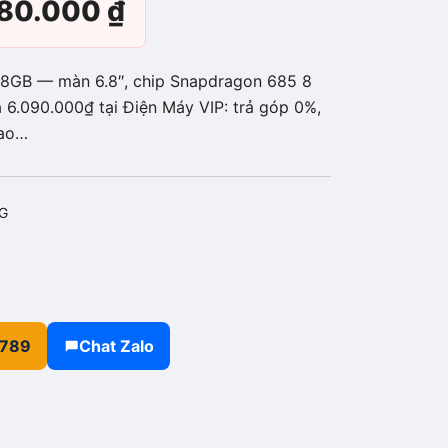
Giá
680.000
₫
c
hiện
8GB — màn 6.8″, chip Snapdragon 685 8
tại
 6.090.000₫ tại Điện Máy VIP: trả góp 0%,
iao…
90.000 ₫.
là:
5.680.000 ₫.
G
.789
Chat Zalo