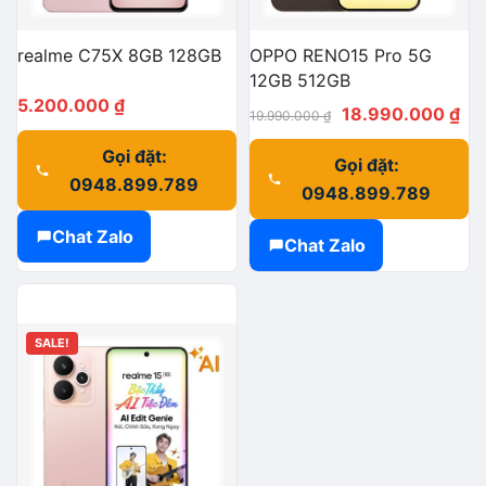
realme C75X 8GB 128GB
OPPO RENO15 Pro 5G
12GB 512GB
5.200.000
₫
Giá
Gi
18.990.000
₫
19.990.000
₫
gốc
hi
Gọi đặt:
Gọi đặt:
là:
tại
0948.899.789
0948.899.789
19.990.000 ₫.
là:
18
Chat Zalo
Chat Zalo
SALE!