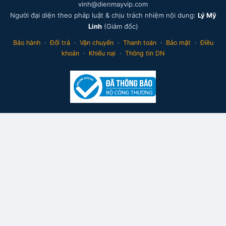
vinh@dienmayvip.com
Người đại diện theo pháp luật & chịu trách nhiệm nội dung:
Lý Mỹ
Linh
(Giám đốc)
Bảo hành
·
Đổi trả
·
Vận chuyển
·
Thanh toán
·
Bảo mật
·
Điều
khoản
·
Khiếu nại
·
Thông tin DN