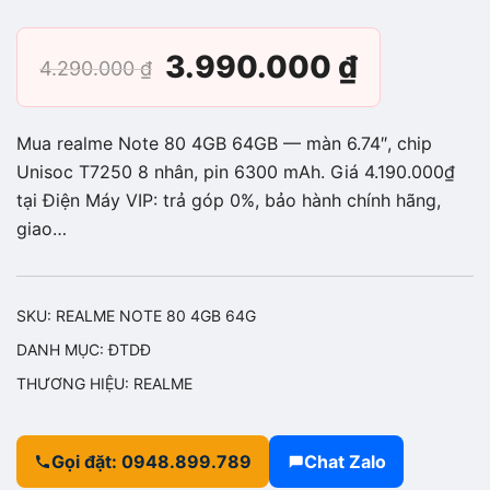
Giá
Giá
3.990.000
₫
4.290.000
₫
gốc
hiện
Mua realme Note 80 4GB 64GB — màn 6.74″, chip
là:
tại
Unisoc T7250 8 nhân, pin 6300 mAh. Giá 4.190.000₫
tại Điện Máy VIP: trả góp 0%, bảo hành chính hãng,
4.290.000 ₫.
là:
giao…
3.990.0
SKU:
REALME NOTE 80 4GB 64G
DANH MỤC:
ĐTDĐ
THƯƠNG HIỆU:
REALME
Gọi đặt: 0948.899.789
Chat Zalo