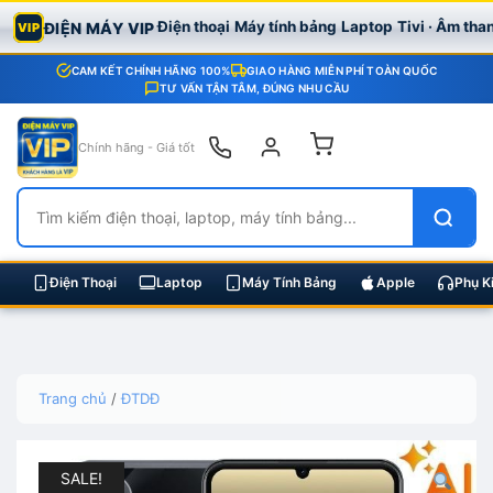
Điện thoại
Máy tính bảng
Laptop
Tivi · Âm tha
ĐIỆN MÁY VIP
VIP
CAM KẾT CHÍNH HÃNG 100%
GIAO HÀNG MIỄN PHÍ TOÀN QUỐC
TƯ VẤN TẬN TÂM, ĐÚNG NHU CẦU
Chính hãng - Giá tốt
Điện Thoại
Laptop
Máy Tính Bảng
Apple
Phụ K
Skip
Trang chủ
/
ĐTDĐ
to
content
SALE!