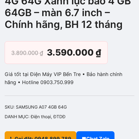
4G 64G Xanh lục bảo 4 GB
64GB – màn 6.7 inch –
Chính hãng, BH 12 tháng
Giá
Giá
3.590.000
₫
3.890.000
₫
gốc
hiện
Giá tốt tại Điện Máy VIP Bến Tre • Bảo hành chính
là:
tại
hãng • Hotline 0903.750.999
3.890.000 ₫.
là:
SKU:
SAMSUNG A07 4GB 64G
3.590.00
DANH MỤC:
Điện thoại
,
ĐTDĐ
Gọi đặt: 0948.899.789
Chat Zalo