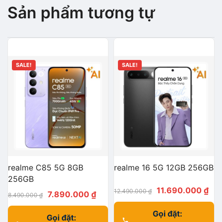
Sản phẩm tương tự
SALE!
SALE!
realme C85 5G 8GB
realme 16 5G 12GB 256GB
256GB
Giá
Giá
11.690.000
₫
12.490.000
₫
Giá
Giá
7.890.000
₫
8.490.000
₫
gốc
hiệ
gốc
hiện
Gọi đặt:
là:
tại
Gọi đặt:
là:
tại