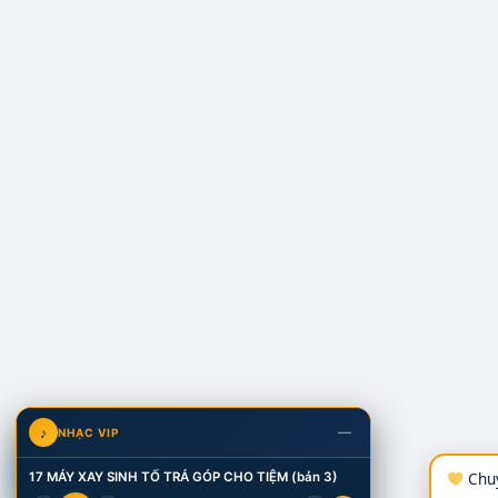
—
♪
NHẠC VIP
V
17 MÁY XAY SINH TỐ TRẢ GÓP CHO TIỆM (bản 3)
Chuy