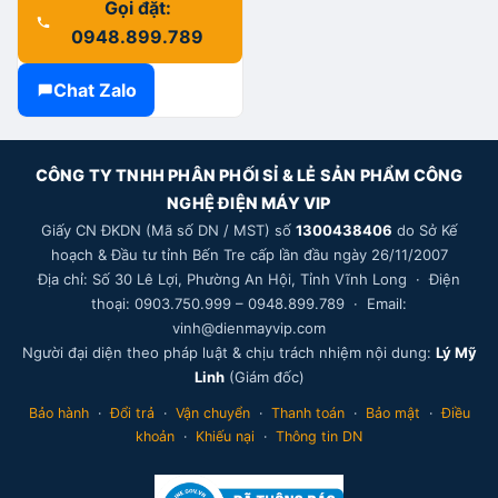
Gọi đặt:
là:
tại
0948.899.789
5.990.000 ₫.
là:
5.790.000 ₫.
Chat Zalo
CÔNG TY TNHH PHÂN PHỐI SỈ & LẺ SẢN PHẨM CÔNG
NGHỆ ĐIỆN MÁY VIP
Giấy CN ĐKDN (Mã số DN / MST) số
1300438406
do Sở Kế
hoạch & Đầu tư tỉnh Bến Tre cấp lần đầu ngày 26/11/2007
Địa chỉ: Số 30 Lê Lợi, Phường An Hội, Tỉnh Vĩnh Long · Điện
thoại: 0903.750.999 – 0948.899.789 · Email:
vinh@dienmayvip.com
Người đại diện theo pháp luật & chịu trách nhiệm nội dung:
Lý Mỹ
Linh
(Giám đốc)
Bảo hành
·
Đổi trả
·
Vận chuyển
·
Thanh toán
·
Bảo mật
·
Điều
khoản
·
Khiếu nại
·
Thông tin DN