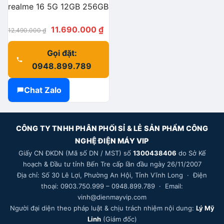
realme 16 5G 12GB 256GB
Giá
Giá
11.690.000
₫
12.490.000
₫
gốc
hiện
Gọi đặt:
là:
tại
0948.899.789
12.490.000 ₫.
là:
11.690.000 ₫.
Chat Zalo
CÔNG TY TNHH PHÂN PHỐI SỈ & LẺ SẢN PHẨM CÔNG
NGHỆ ĐIỆN MÁY VIP
Giấy CN ĐKDN (Mã số DN / MST) số
1300438406
do Sở Kế
hoạch & Đầu tư tỉnh Bến Tre cấp lần đầu ngày 26/11/2007
Địa chỉ: Số 30 Lê Lợi, Phường An Hội, Tỉnh Vĩnh Long · Điện
thoại: 0903.750.999 – 0948.899.789 · Email:
vinh@dienmayvip.com
Người đại diện theo pháp luật & chịu trách nhiệm nội dung:
Lý Mỹ
Linh
(Giám đốc)