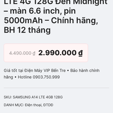
LTE 4G 128G Đen Midnight
– màn 6.6 inch, pin
5000mAh – Chính hãng,
BH 12 tháng
Giá
Giá
2.990.000
₫
4.490.000
₫
gốc
hiện
Giá tốt tại Điện Máy VIP Bến Tre • Bảo hành chính
là:
tại
hãng • Hotline 0903.750.999
4.490.000 ₫.
là:
SKU:
SAMSUNG A14 LTE 4GB 128G
2.990.0
DANH MỤC:
Điện thoại
,
ĐTDĐ