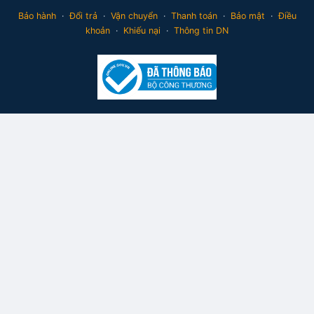
Bảo hành
·
Đổi trả
·
Vận chuyển
·
Thanh toán
·
Bảo mật
·
Điều
khoản
·
Khiếu nại
·
Thông tin DN