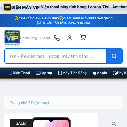
Điện thoại
Máy tính bảng
Laptop
Tivi · Âm tha
ĐIỆN MÁY VIP
VIP
CAM KẾT CHÍNH HÃNG 100%
GIAO HÀNG MIỄN PHÍ TOÀN QUỐC
TƯ VẤN TẬN TÂM, ĐÚNG NHU CẦU
Chính hãng - Giá tốt
Điện Thoại
Laptop
Máy Tính Bảng
Apple
Phụ K
Skip
Trang chủ
/
Điện thoại
to
content
SALE!