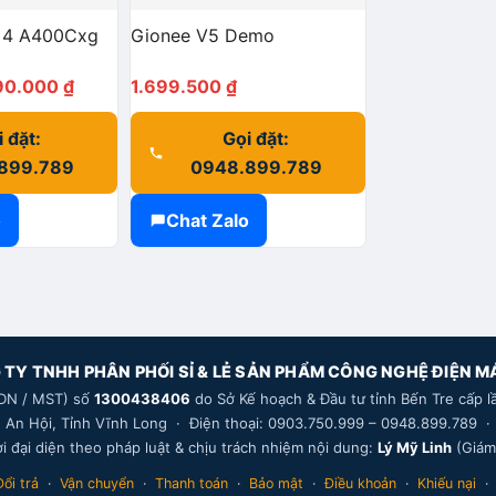
e 4 A400Cxg
Gionee V5 Demo
Giá
90.000
₫
1.699.500
₫
hiện
 đặt:
Gọi đặt:
tại
899.789
0948.899.789
79.000 ₫.
là:
1.690.000 ₫.
o
Chat Zalo
TY TNHH PHÂN PHỐI SỈ & LẺ SẢN PHẨM CÔNG NGHỆ ĐIỆN M
DN / MST) số
1300438406
do Sở Kế hoạch & Đầu tư tỉnh Bến Tre cấp l
ng An Hội, Tỉnh Vĩnh Long · Điện thoại: 0903.750.999 – 0948.899.789 
i đại diện theo pháp luật & chịu trách nhiệm nội dung:
Lý Mỹ Linh
(Giám
Đổi trả
·
Vận chuyển
·
Thanh toán
·
Bảo mật
·
Điều khoản
·
Khiếu nại