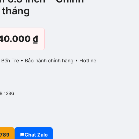
 tháng
Giá
540.000
₫
c
hiện
P Bến Tre • Bảo hành chính hãng • Hotline
tại
90.000 ₫.
là:
B 128G
7.540.000 ₫.
.789
Chat Zalo