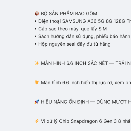
BỘ SẢN PHẨM BAO GỒM
• Điện thoại SAMSUNG A36 5G 8G 128G Tr
• Cáp sạc theo máy, que lấy SIM
• Sách hướng dẫn sử dụng, phiếu bảo hành
• Hộp nguyên seal đầy đủ từ hãng
MÀN HÌNH 6.6 INCH SẮC NÉT — TRẢI
Màn hình 6.6 inch hiển thị rực rỡ, xem p
HIỆU NĂNG ỔN ĐỊNH — DÙNG MƯỢT 
Vi xử lý Chip Snapdragon 6 Gen 3 8 nhân