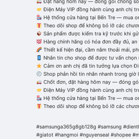
Đặt hàng hôm nay — đóng gói chống sốc
Điện Máy VIP đồng hành cùng anh chị tr
Hệ thống cửa hàng tại Bến Tre — mua on
Theo dõi shop để không bỏ lỡ các chươn
Sản phẩm được kiểm tra kỹ trước khi gử
Hàng chính hãng có hóa đơn đầy đủ, an 
Thiết kế hiện đại, cầm nắm thoải mái, p
Nhắn tin cho shop để được tư vấn chọn
Cảm ơn anh chị đã tin tưởng lựa chọn Đ
Shop phản hồi tin nhắn nhanh trong giờ l
Chốt đơn, đặt hàng hôm nay — đóng gói
Điện Máy VIP đồng hành cùng anh chị tr
Hệ thống cửa hàng tại Bến Tre — mua on
Theo dõi shop để không bỏ lỡ các chươn
#samsunga365g8gb128g #samsung #dienth
#giatot #hangmoi #nguyenseal #shopee #m