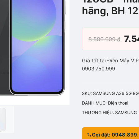
hãng, BH 12
Giá
7.
8.590.000
₫
gố
Giá tốt tại Điện Máy VI
là:
0903.750.999
8.5
SKU:
SAMSUNG A36 5G 8G
DANH MỤC:
Điện thoại
THƯƠNG HIỆU:
SAMSUNG
Gọi đặt: 0948.899