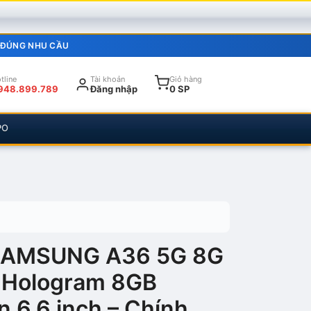
 ĐÚNG NHU CẦU
tline
Tài khoản
Giỏ hàng
948.899.789
Đăng nhập
0 SP
PO
 SAMSUNG A36 5G 8G
 Hologram 8GB
 6.6 inch – Chính