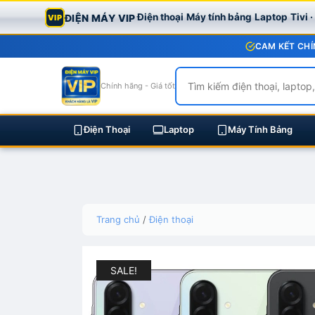
Điện thoại
Máy tính bảng
Laptop
Tivi 
ĐIỆN MÁY VIP
VIP
CAM KẾT CHÍ
Chính hãng - Giá tốt
Điện Thoại
Laptop
Máy Tính Bảng
Skip
Trang chủ
/
Điện thoại
to
content
SALE!