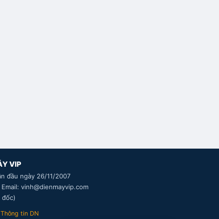
ÁY VIP
ần đầu ngày 26/11/2007
· Email: vinh@dienmayvip.com
 đốc)
·
Thông tin DN