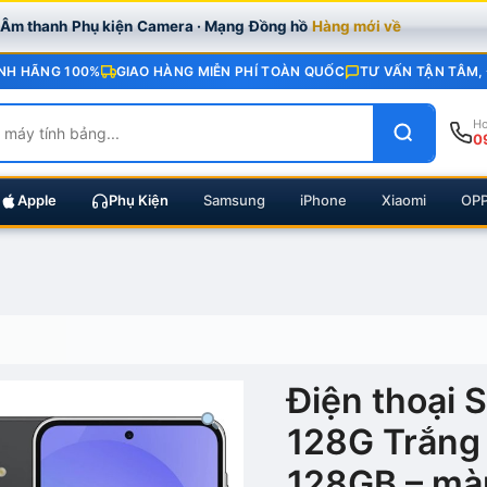
· Âm thanh
Phụ kiện
Camera · Mạng
Đồng hồ
Hàng mới về
NH HÃNG 100%
GIAO HÀNG MIỄN PHÍ TOÀN QUỐC
TƯ VẤN TẬN TÂM,
Ho
0
Apple
Phụ Kiện
Samsung
iPhone
Xiaomi
OP
Điện thoại
128G Trắng
128GB – màn