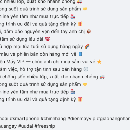
 nhiều lớp, xuất kho nhanh chóng
ong suốt quá trình sử dụng sản phẩm
line yên tâm như mua trực tiếp
g trình ưu đãi và quà tặng định kỳ
i, đảm bảo nguyên vẹn đến tay anh chị
tâm sử dụng lâu dài
hù hợp mọi lứa tuổi sử dụng hằng ngày
 màu và phiên bản còn hàng mới về
iện Máy VIP — chúc anh chị mua sắm vui vẻ
àm việc, hỗ trợ tận tình sau bán hàng
 chống sốc nhiều lớp, xuất kho nhanh chóng
ong suốt quá trình sử dụng sản phẩm
line yên tâm như mua trực tiếp
g trình ưu đãi và quà tặng định kỳ
oai #smartphone #chinhhang #dienmayvip #giaohangnhan
uangay #uudai #freeship