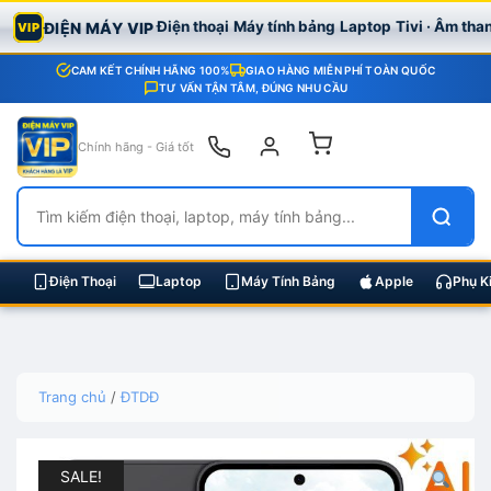
Điện thoại
Máy tính bảng
Laptop
Tivi · Âm tha
ĐIỆN MÁY VIP
VIP
CAM KẾT CHÍNH HÃNG 100%
GIAO HÀNG MIỄN PHÍ TOÀN QUỐC
TƯ VẤN TẬN TÂM, ĐÚNG NHU CẦU
Chính hãng - Giá tốt
Điện Thoại
Laptop
Máy Tính Bảng
Apple
Phụ K
Skip
Trang chủ
/
ĐTDĐ
to
content
SALE!