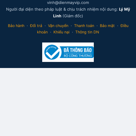
vinh@dienmayvip.com
Người đại diện theo pháp luật & chịu trách nhiệm nội dung:
Lý Mỹ
Linh
(Giám đốc)
Bảo hành
·
Đổi trả
·
Vận chuyển
·
Thanh toán
·
Bảo mật
·
Điều
khoản
·
Khiếu nại
·
Thông tin DN