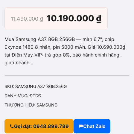
Giá
Giá
10.190.000
₫
11.490.000
₫
gốc
hiện
Mua Samsung A37 8GB 256GB — màn 6.7″, chip
là:
tại
Exynos 1480 8 nhân, pin 5000 mAh. Giá 10.690.000₫
tại Điện Máy VIP: trả góp 0%, bảo hành chính hãng,
11.490.000 ₫.
là:
giao nhanh…
10.190.
SKU:
SAMSUNG A37 8GB 256G
DANH MỤC:
ĐTDĐ
THƯƠNG HIỆU:
SAMSUNG
Gọi đặt: 0948.899.789
Chat Zalo