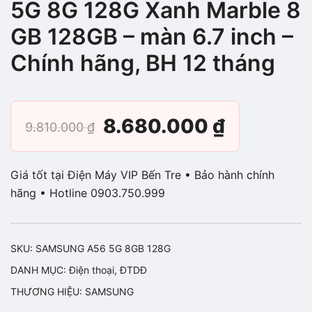
5G 8G 128G Xanh Marble 8
GB 128GB – màn 6.7 inch –
Chính hãng, BH 12 tháng
Giá
Giá
8.680.000
₫
9.810.000
₫
gốc
hiện
Giá tốt tại Điện Máy VIP Bến Tre • Bảo hành chính
là:
tại
hãng • Hotline 0903.750.999
9.810.000 ₫.
là:
SKU:
SAMSUNG A56 5G 8GB 128G
8.680.00
DANH MỤC:
Điện thoại
,
ĐTDĐ
THƯƠNG HIỆU:
SAMSUNG