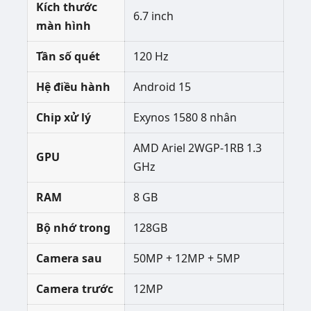
Kích thước
6.7 inch
màn hình
Tần số quét
120 Hz
Hệ điều hành
Android 15
Chip xử lý
Exynos 1580 8 nhân
AMD Ariel 2WGP-1RB 1.3
GPU
GHz
RAM
8 GB
Bộ nhớ trong
128GB
Camera sau
50MP + 12MP + 5MP
Camera trước
12MP