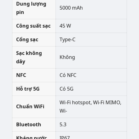
Dung lượng
5000 mAh
pin
Công suất sạc
45 W
Cổng sạc
Type-C
Sạc không
Không
dây
NFC
Có NFC
Hỗ trợ 5G
Có 5G
Wi-Fi hotspot, Wi-Fi MIMO,
Chuẩn WiFi
Wi-
Bluetooth
5.3
Kháng nước
IP67