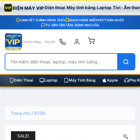
Điện thoại
Máy tính bảng
Laptop
Tivi · Âm tha
ĐIỆN MÁY VIP
VIP
CAM KẾT CHÍNH HÃNG 100%
GIAO HÀNG MIỄN PHÍ TOÀN QUỐC
TƯ VẤN TẬN TÂM, ĐÚNG NHU CẦU
Chính hãng - Giá tốt
Điện Thoại
Laptop
Máy Tính Bảng
Apple
Phụ K
Skip
Trang chủ
/
ĐTDĐ
to
content
SALE!