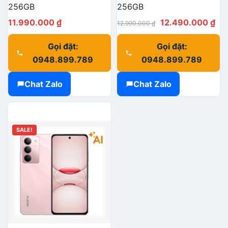
256GB
256GB
Giá
Giá
11.990.000
₫
12.490.000
₫
12.990.000
₫
gốc
hiệ
Gọi đặt:
Gọi đặt:
là:
tại
0948.899.789
0948.899.789
12.990.000 ₫.
là:
12
Chat Zalo
Chat Zalo
SALE!