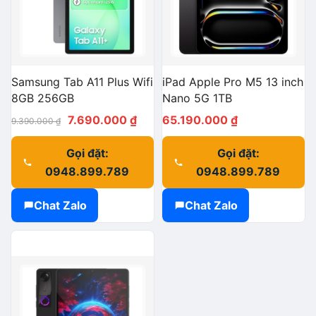
Samsung Tab A11 Plus Wifi
iPad Apple Pro M5 13 inch
8GB 256GB
Nano 5G 1TB
Giá
Giá
7.690.000
₫
65.190.000
₫
9.390.000
₫
gốc
hiện
Gọi đặt:
Gọi đặt:
là:
tại
0948.899.789
0948.899.789
9.390.000 ₫.
là:
7.690.000 ₫.
Chat Zalo
Chat Zalo