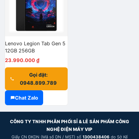
Lenovo Legion Tab Gen 5
12GB 256GB
23.990.000
₫
Gọi đặt:
0948.899.789
Chat Zalo
CÔNG TY TNHH PHÂN PHỐI SỈ & LẺ SẢN PHẨM CÔNG
NGHỆ ĐIỆN MÁY VIP
Giấy CN ĐKDN (Mã số DN / MST) số
1300438406
do Sở Kế