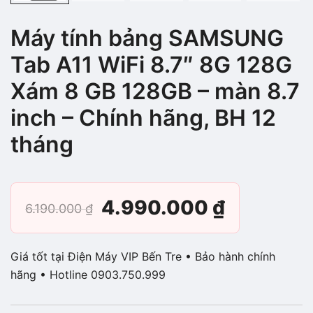
Máy tính bảng SAMSUNG
Tab A11 WiFi 8.7″ 8G 128G
Xám 8 GB 128GB – màn 8.7
inch – Chính hãng, BH 12
tháng
Giá
Giá
4.990.000
₫
6.190.000
₫
gốc
hiện
Giá tốt tại Điện Máy VIP Bến Tre • Bảo hành chính
là:
tại
hãng • Hotline 0903.750.999
6.190.000 ₫.
là: