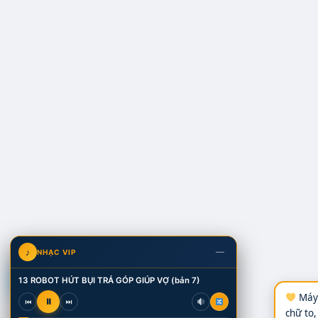
—
♪
NHẠC VIP
V
13 ROBOT HÚT BỤI TRẢ GÓP GIÚP VỢ (bản 7)
Máy 
⏸
⏮
⏭
chữ to,