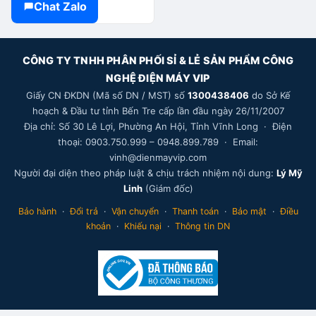
Chat Zalo
CÔNG TY TNHH PHÂN PHỐI SỈ & LẺ SẢN PHẨM CÔNG
NGHỆ ĐIỆN MÁY VIP
Giấy CN ĐKDN (Mã số DN / MST) số
1300438406
do Sở Kế
hoạch & Đầu tư tỉnh Bến Tre cấp lần đầu ngày 26/11/2007
Địa chỉ: Số 30 Lê Lợi, Phường An Hội, Tỉnh Vĩnh Long · Điện
thoại: 0903.750.999 – 0948.899.789 · Email:
vinh@dienmayvip.com
Người đại diện theo pháp luật & chịu trách nhiệm nội dung:
Lý Mỹ
Linh
(Giám đốc)
—
♪
NHẠC VIP
Bảo hành
·
Đổi trả
·
Vận chuyển
·
Thanh toán
·
Bảo mật
·
Điều
khoản
·
Khiếu nại
·
Thông tin DN
V
Sóng Khỏe Căng Đét Strong Signal
Tìm hiểu giá mất cả buổi —
1
⏸
⏮
⏭
1
hỏi em 1 câu là xong á!
Mở trang Nhạc VIP đầy đủ ↗