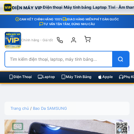
Điện thoại
Máy tính bảng
Laptop
Tivi · Âm tha
ĐIỆN MÁY VIP
VIP
CAM KẾT CHÍNH HÃNG 100%
GIAO HÀNG MIỄN PHÍ TOÀN QUỐC
TƯ VẤN TẬN TÂM, ĐÚNG NHU CẦU
Chính hãng - Giá tốt
Điện Thoại
Laptop
Máy Tính Bảng
Apple
Phụ K
Skip
Trang chủ
/
Bao Da SAMSUNG
to
content