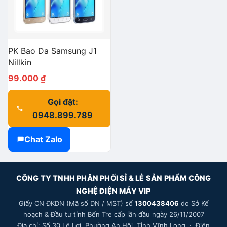
PK Bao Da Samsung J1
Nillkin
99.000
₫
Gọi đặt:
0948.899.789
Chat Zalo
CÔNG TY TNHH PHÂN PHỐI SỈ & LẺ SẢN PHẨM CÔNG
NGHỆ ĐIỆN MÁY VIP
Giấy CN ĐKDN (Mã số DN / MST) số
1300438406
do Sở Kế
hoạch & Đầu tư tỉnh Bến Tre cấp lần đầu ngày 26/11/2007
Địa chỉ: Số 30 Lê Lợi, Phường An Hội, Tỉnh Vĩnh Long · Điện