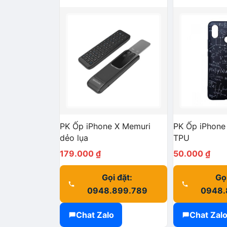
PK Ốp iPhone X Memuri
PK Ốp iPhone
dẻo lụa
TPU
179.000
₫
50.000
₫
Gọi đặt:
Gọi
0948.899.789
0948.
Chat Zalo
Chat Zal