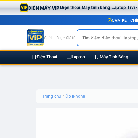
Điện thoại
Máy tính bảng
Laptop
Tivi 
ĐIỆN MÁY VIP
VIP
CAM KẾT CHÍ
Chính hãng - Giá tốt
Điện Thoại
Laptop
Máy Tính Bảng
Skip
Trang chủ
/
Ốp iPhone
to
content