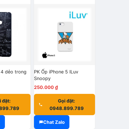
 4 dẻo trong
PK Ốp iPhone 5 ILuv
Snoopy
250.000
₫
 đặt:
Gọi đặt:
899.789
0948.899.789
o
Chat Zalo