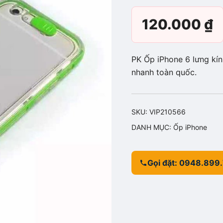
120.000
₫
PK Ốp iPhone 6 lưng kín
nhanh toàn quốc.
SKU:
VIP210566
DANH MỤC:
Ốp iPhone
Gọi đặt: 0948.899