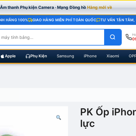
· Âm thanh
Phụ kiện
Camera · Mạng
Đồng hồ
Hàng mới về
NH HÃNG 100%
GIAO HÀNG MIỄN PHÍ TOÀN QUỐC
TƯ VẤN TẬN TÂM,
Ho
0
Apple
Phụ Kiện
Samsung
iPhone
Xiaomi
OP
PK Ốp iPhon
lực