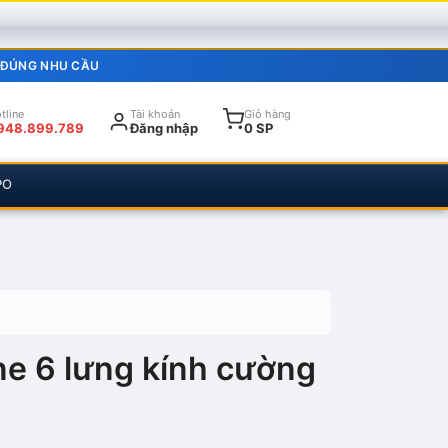
 ĐÚNG NHU CẦU
tline
Tài khoản
Giỏ hàng
948.899.789
Đăng nhập
0 SP
PO
e 6 lưng kính cường