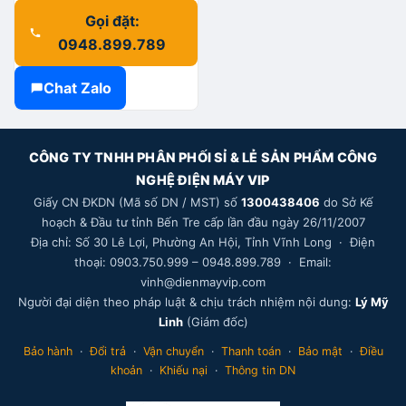
Gọi đặt:
0948.899.789
Chat Zalo
CÔNG TY TNHH PHÂN PHỐI SỈ & LẺ SẢN PHẨM CÔNG
NGHỆ ĐIỆN MÁY VIP
Giấy CN ĐKDN (Mã số DN / MST) số
1300438406
do Sở Kế
hoạch & Đầu tư tỉnh Bến Tre cấp lần đầu ngày 26/11/2007
Địa chỉ: Số 30 Lê Lợi, Phường An Hội, Tỉnh Vĩnh Long · Điện
thoại: 0903.750.999 – 0948.899.789 · Email:
vinh@dienmayvip.com
Người đại diện theo pháp luật & chịu trách nhiệm nội dung:
Lý Mỹ
Linh
(Giám đốc)
Bảo hành
·
Đổi trả
·
Vận chuyển
·
Thanh toán
·
Bảo mật
·
Điều
khoản
·
Khiếu nại
·
Thông tin DN