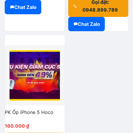
Gọi đặt:
Chat Zalo
0948.899.789
Chat Zalo
PK Ốp iPhone 5 Hoco
160.000
₫