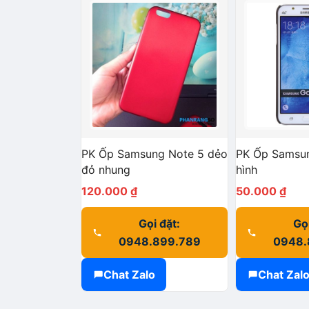
PK Ốp Samsung Note 5 dẻo
PK Ốp Samsu
đỏ nhung
hình
120.000
₫
50.000
₫
Gọi đặt:
Gọi
0948.899.789
0948.
Chat Zalo
Chat Zal