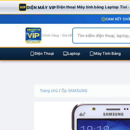
Điện thoại
Máy tính bảng
Laptop
Tivi 
ĐIỆN MÁY VIP
VIP
CAM KẾT CHÍ
Chính hãng - Giá tốt
Điện Thoại
Laptop
Máy Tính Bảng
Skip
Trang chủ
/
Ốp SAMSUNG
to
content