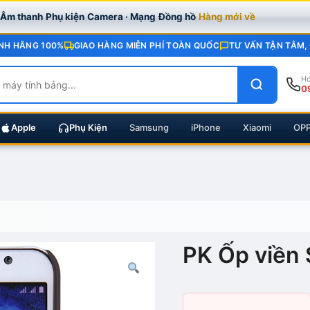
· Âm thanh
Phụ kiện
Camera · Mạng
Đồng hồ
Hàng mới về
NH HÃNG 100%
GIAO HÀNG MIỄN PHÍ TOÀN QUỐC
TƯ VẤN TẬN TÂM,
Ho
0
Apple
Phụ Kiện
Samsung
iPhone
Xiaomi
OP
PK Ốp viền