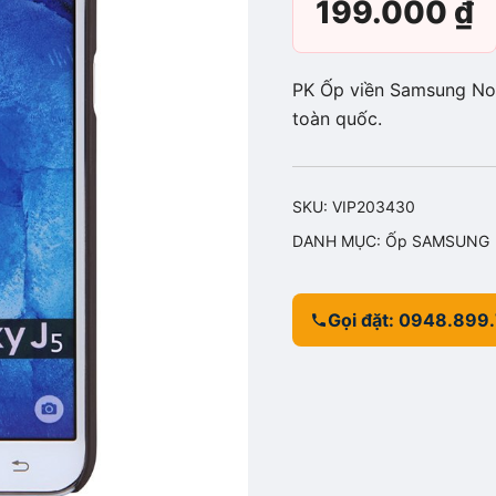
199.000
₫
PK Ốp viền Samsung Not
toàn quốc.
SKU:
VIP203430
DANH MỤC:
Ốp SAMSUNG
Gọi đặt: 0948.899