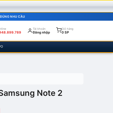
 ĐÚNG NHU CẦU
tline
Tài khoản
Giỏ hàng
948.899.789
Đăng nhập
0 SP
PO
 Samsung Note 2