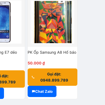
ng E7 dẻo
PK Ốp Samsung A8 Hổ báo
50.000
₫
Gọi đặt:
 đặt:
0948.899.789
899.789
Chat Zalo
o