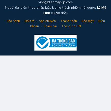
vinh@dienmayvip.com
Người đại diện theo pháp luật & chịu trách nhiệm nội dung:
Lý Mỹ
Linh
(Giám đốc)
Bảo hành
·
Đổi trả
·
Vận chuyển
·
Thanh toán
·
Bảo mật
·
Điều
khoản
·
Khiếu nại
·
Thông tin DN