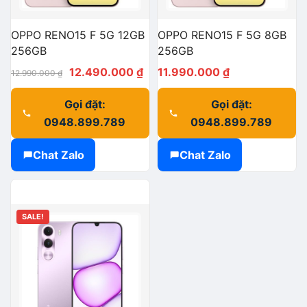
OPPO RENO15 F 5G 12GB
OPPO RENO15 F 5G 8GB
256GB
256GB
Giá
Giá
12.490.000
₫
11.990.000
₫
12.990.000
₫
gốc
hiện
Gọi đặt:
Gọi đặt:
là:
tại
0948.899.789
0948.899.789
12.990.000 ₫.
là:
12.490.000 ₫.
Chat Zalo
Chat Zalo
SALE!