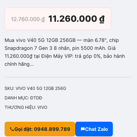
Giá
Giá
11.260.000
₫
12.760.000
₫
gốc
hiện
Mua vivo V40 5G 12GB 256GB — màn 6.78″, chip
là:
tại
Snapdragon 7 Gen 3 8 nhân, pin 5500 mAh. Giá
11.260.000₫ tại Điện Máy VIP: trả góp 0%, bảo hành
12.760.000 ₫.
là:
chính hãng…
11.260.
SKU:
VIVO V40 5G 12GB 256G
DANH MỤC:
ĐTDĐ
THƯƠNG HIỆU:
VIVO
Gọi đặt: 0948.899.789
Chat Zalo