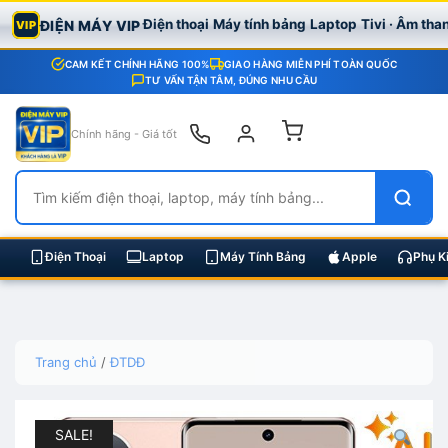
Điện thoại
Máy tính bảng
Laptop
Tivi · Âm tha
ĐIỆN MÁY VIP
VIP
CAM KẾT CHÍNH HÃNG 100%
GIAO HÀNG MIỄN PHÍ TOÀN QUỐC
TƯ VẤN TẬN TÂM, ĐÚNG NHU CẦU
Chính hãng - Giá tốt
Điện Thoại
Laptop
Máy Tính Bảng
Apple
Phụ K
Skip
Trang chủ
/
ĐTDĐ
to
content
SALE!