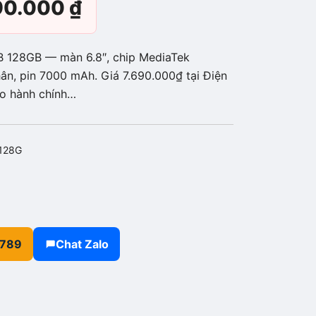
Giá
190.000
₫
c
hiện
 128GB — màn 6.8″, chip MediaTek
tại
ân, pin 7000 mAh. Giá 7.690.000₫ tại Điện
ảo hành chính…
90.000 ₫.
là:
7.190.000 ₫.
128G
.789
Chat Zalo