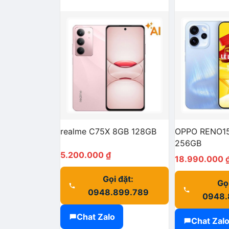
realme C75X 8GB 128GB
OPPO RENO15
256GB
5.200.000
₫
18.990.000
Gọi đặt:
Gọi
0948.899.789
0948.
Chat Zalo
Chat Zal