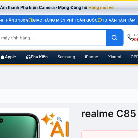
· Âm thanh
Phụ kiện
Camera · Mạng
Đồng hồ
Hàng mới về
NH HÃNG 100%
GIAO HÀNG MIỄN PHÍ TOÀN QUỐC
TƯ VẤN TẬN TÂM,
Ho
0
Apple
Phụ Kiện
Samsung
iPhone
Xiaomi
OP
realme C85