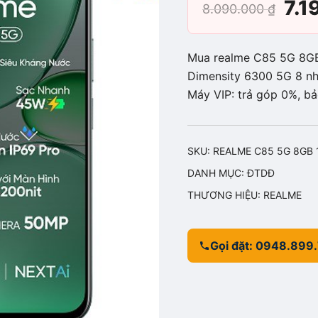
Giá
7.
8.090.000
₫
gố
Mua realme C85 5G 8GB
là:
Dimensity 6300 5G 8 nh
Máy VIP: trả góp 0%, b
8.0
SKU:
REALME C85 5G 8GB 
DANH MỤC:
ĐTDĐ
THƯƠNG HIỆU:
REALME
Gọi đặt: 0948.899