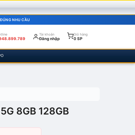
 ĐÚNG NHU CẦU
tline
Tài khoản
Giỏ hàng
948.899.789
Đăng nhập
0 SP
PO
 5G 8GB 128GB