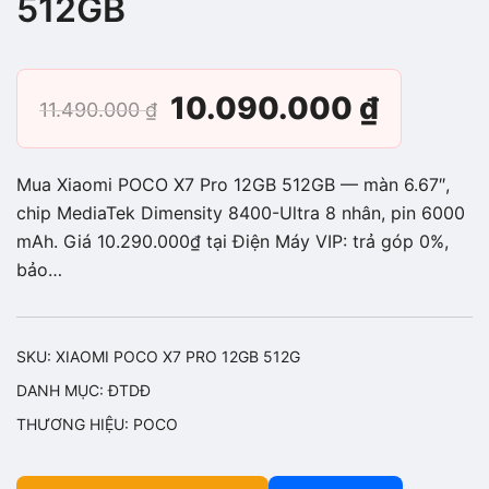
512GB
Giá
Giá
10.090.000
₫
11.490.000
₫
gốc
hiện
Mua Xiaomi POCO X7 Pro 12GB 512GB — màn 6.67″,
là:
tại
chip MediaTek Dimensity 8400-Ultra 8 nhân, pin 6000
mAh. Giá 10.290.000₫ tại Điện Máy VIP: trả góp 0%,
11.490.000 ₫.
là:
bảo…
10.090
SKU:
XIAOMI POCO X7 PRO 12GB 512G
DANH MỤC:
ĐTDĐ
THƯƠNG HIỆU:
POCO