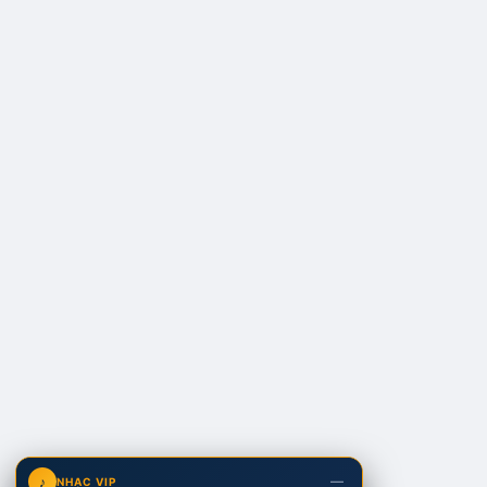
—
♪
NHẠC VIP