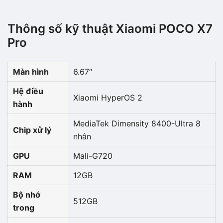
Thông số kỹ thuật Xiaomi POCO X7
Pro
Màn hình
6.67″
Hệ điều
Xiaomi HyperOS 2
hành
MediaTek Dimensity 8400-Ultra 8
Chip xử lý
nhân
GPU
Mali-G720
RAM
12GB
Bộ nhớ
512GB
trong