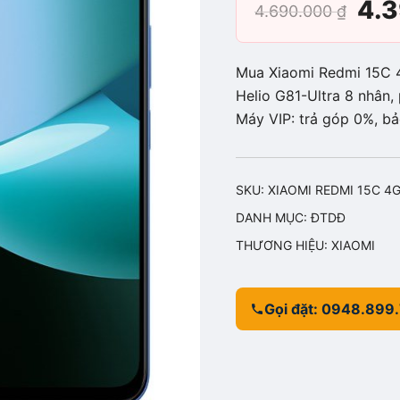
Giá
4.
4.690.000
₫
gố
Mua Xiaomi Redmi 15C 
là:
Helio G81-Ultra 8 nhân,
Máy VIP: trả góp 0%, b
4.6
SKU:
XIAOMI REDMI 15C 4
DANH MỤC:
ĐTDĐ
THƯƠNG HIỆU:
XIAOMI
Gọi đặt: 0948.899