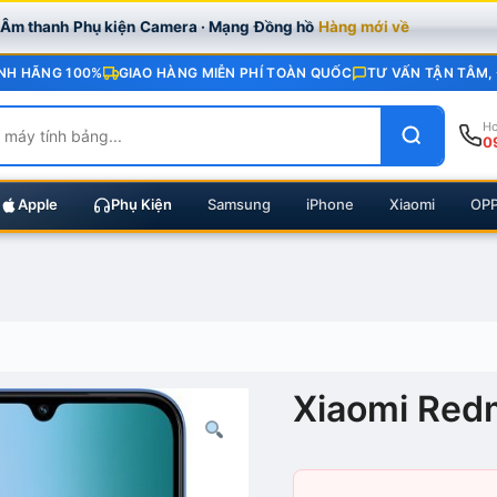
· Âm thanh
Phụ kiện
Camera · Mạng
Đồng hồ
Hàng mới về
NH HÃNG 100%
GIAO HÀNG MIỄN PHÍ TOÀN QUỐC
TƯ VẤN TẬN TÂM,
Ho
0
Apple
Phụ Kiện
Samsung
iPhone
Xiaomi
OP
Xiaomi Red