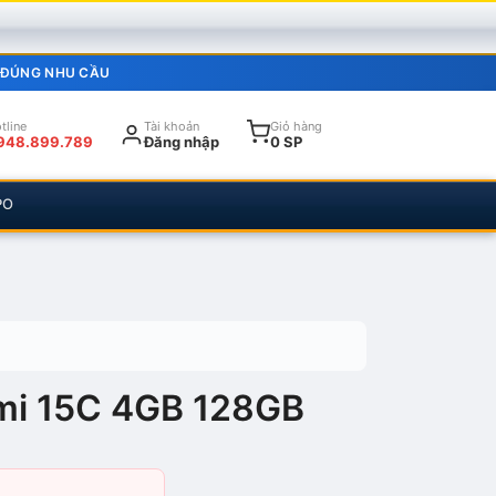
 ĐÚNG NHU CẦU
tline
Tài khoản
Giỏ hàng
948.899.789
Đăng nhập
0 SP
PO
mi 15C 4GB 128GB