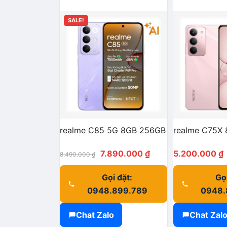
SALE!
realme C85 5G 8GB 256GB
realme C75X
Giá
Giá
7.890.000
₫
5.200.000
₫
8.490.000
₫
gốc
hiện
Gọi đặt:
Gọi
là:
tại
0948.899.789
0948.
8.490.000 ₫.
là:
7.890.000 ₫.
Chat Zalo
Chat Zal