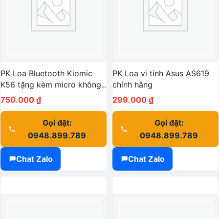
PK Loa Bluetooth Kiomic
PK Loa vi tính Asus AS619
K56 tặng kèm micro không
chính hãng
dây
750.000
₫
299.000
₫
Gọi đặt:
Gọi đặt:
0948.899.789
0948.899.789
Chat Zalo
Chat Zalo